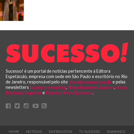
Sucesso! é um portal de notícias pertencente à Editora
Espetáculo, empresa com sede em São Paulo e escritório no Rio
de Janeiro, responsável pelo site
showbusiness.com.br
e pelas
newsletters
Sucesso e-mailing
,
Show Business Express
,
Show
Business Urgente
e
Disparo Show Business
.
HOME
NOTÍCIAS
ENTREVISTAS
TV SUCESSO
RANKINGS