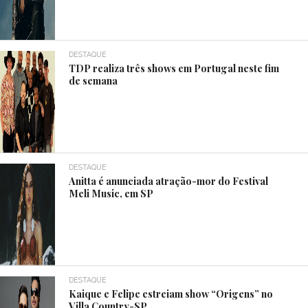
DESTAQUE
TDP realiza três shows em Portugal neste fim
de semana
DESTAQUE
Anitta é anunciada atração-mor do Festival
Meli Music, em SP
DESTAQUE
Kaique e Felipe estreiam show “Origens” no
Villa Country-SP