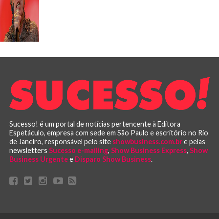
Sucesso! é um portal de notícias pertencente à Editora
Espetáculo, empresa com sede em São Paulo e escritório no Rio
de Janeiro, responsável pelo site
showbusiness.com.br
e pelas
newsletters
Sucesso e-mailing
,
Show Business Express
,
Show
Business Urgente
e
Disparo Show Business
.