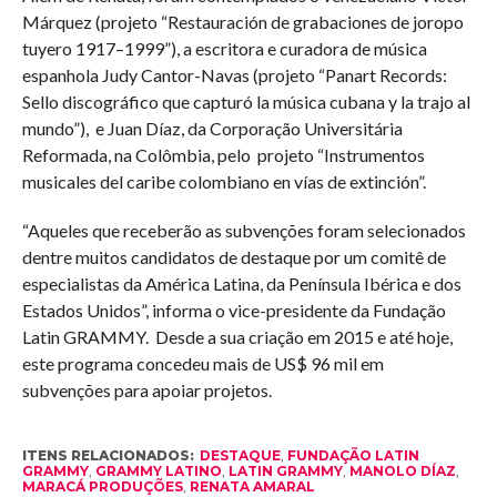
Márquez (projeto “Restauración de grabaciones de joropo
tuyero 1917–1999”), a escritora e curadora de música
espanhola Judy Cantor-Navas (projeto “Panart Records:
Sello discográfico que capturó la música cubana y la trajo al
mundo”), e Juan Díaz, da Corporação Universitária
Reformada, na Colômbia, pelo projeto “Instrumentos
musicales del caribe colombiano en vías de extinción”.
“Aqueles que receberão as subvenções foram selecionados
dentre muitos candidatos de destaque por um comitê de
especialistas da América Latina, da Península Ibérica e dos
Estados Unidos”, informa o vice-presidente da Fundação
Latin GRAMMY. Desde a sua criação em 2015 e até hoje,
este programa concedeu mais de US$ 96 mil em
subvenções para apoiar projetos.
ITENS RELACIONADOS:
DESTAQUE
,
FUNDAÇÃO LATIN
GRAMMY
,
GRAMMY LATINO
,
LATIN GRAMMY
,
MANOLO DÍAZ
,
MARACÁ PRODUÇÕES
,
RENATA AMARAL