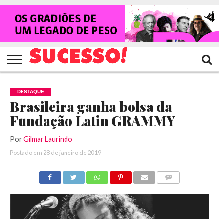
HOME
NOTÍCIAS
SHOWS
ENTREVISTAS
CLIQUES
RANKING
TV
REVISTA
CROWLEY
SUCESSO!
SUCESSO!
DESTAQUE
Brasileira ganha bolsa da
Fundação Latin GRAMMY
Por
Gilmar Laurindo
Postado em
28 de janeiro de 2019
COMENTÁRIOS