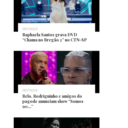
DESTAQUE
Raphaela Santos grava DVD
“Chama no Bregão 2” no CTN-SP
DESTAQUE
Belo, Rodriguinho e amigos do
pagode anunciam show “Somos
90…”