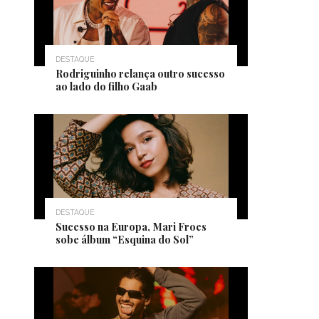
DESTAQUE
Rodriguinho relança outro sucesso
ao lado do filho Gaab
DESTAQUE
Sucesso na Europa, Mari Froes
sobe álbum “Esquina do Sol”