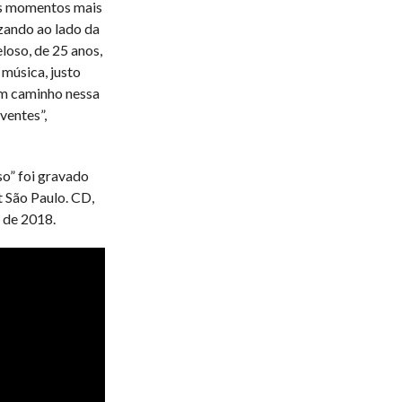
s momentos mais
zando ao lado da
loso, de 25 anos,
 música, justo
um caminho nessa
ventes”,
o” foi gravado
t São Paulo. CD,
 de 2018.