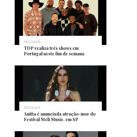
DESTAQUE
TDP realiza três shows em
Portugal neste fim de semana
DESTAQUE
Anitta é anunciada atração-mor do
Festival Meli Music, em SP