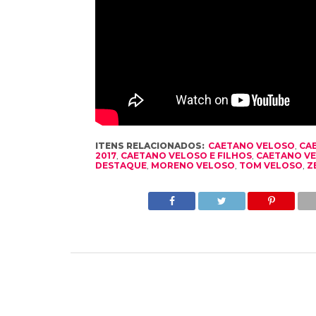
ITENS RELACIONADOS:
CAETANO VELOSO
,
CA
2017
,
CAETANO VELOSO E FILHOS
,
CAETANO V
DESTAQUE
,
MORENO VELOSO
,
TOM VELOSO
,
Z