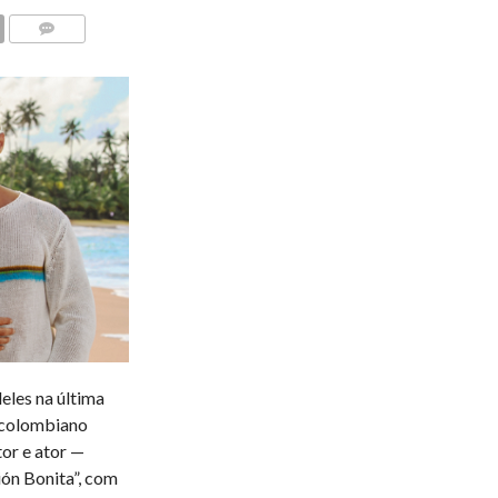
COMENTÁRIOS
les na última
o colombiano
or e ator —
ión Bonita”, com