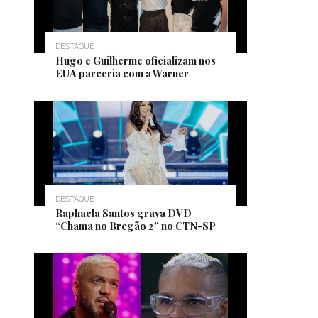
DESTAQUE
Hugo e Guilherme oficializam nos
EUA parceria com a Warner
DESTAQUE
Raphaela Santos grava DVD
“Chama no Bregão 2” no CTN-SP