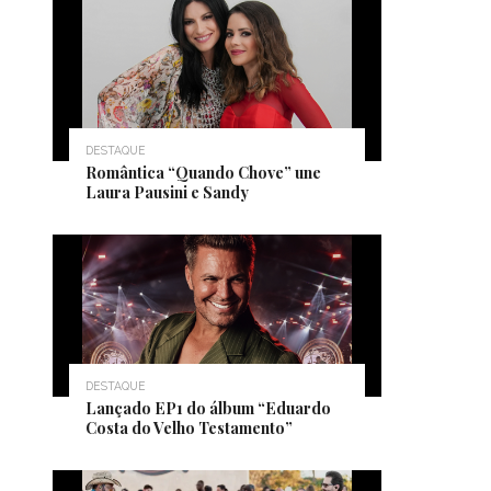
DESTAQUE
Romântica “Quando Chove” une
Laura Pausini e Sandy
DESTAQUE
Lançado EP1 do álbum “Eduardo
Costa do Velho Testamento”