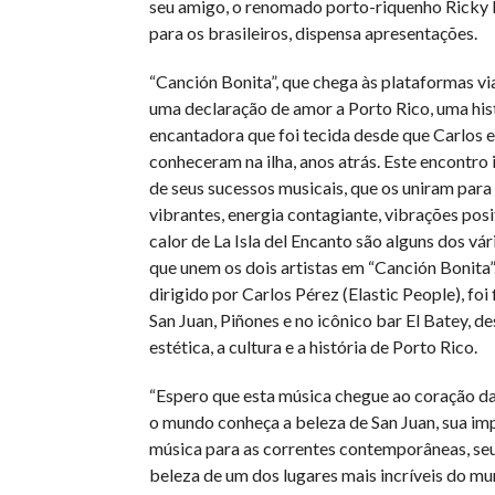
seu amigo, o renomado porto-riquenho Ricky 
para os brasileiros, dispensa apresentações.
“Canción Bonita”, que chega às plataformas vi
uma declaração de amor a Porto Rico, uma his
encantadora que foi tecida desde que Carlos e
conheceram na ilha, anos atrás. Este encontro 
de seus sucessos musicais, que os uniram par
vibrantes, energia contagiante, vibrações posit
calor de La Isla del Encanto são alguns dos vá
que unem os dois artistas em “Canción Bonita”
dirigido por Carlos Pérez (Elastic People), foi
San Juan, Piñones e no icônico bar El Batey, d
estética, a cultura e a história de Porto Rico.
“Espero que esta música chegue ao coração da
o mundo conheça a beleza de San Juan, sua im
música para as correntes contemporâneas, seu 
beleza de um dos lugares mais incríveis do mun