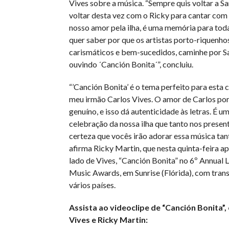
Vives sobre a música. “Sempre quis voltar a Sa
voltar desta vez com o Ricky para cantar com 
nosso amor pela ilha, é uma memória para toda
quer saber por que os artistas porto-riquenho
carismáticos e bem-sucedidos, caminhe por S
ouvindo ´Canción Bonita´”, concluiu.
“’Canción Bonita’ é o tema perfeito para esta
meu irmão Carlos Vives. O amor de Carlos por
genuíno, e isso dá autenticidade às letras. É u
celebração da nossa ilha que tanto nos presen
certeza que vocês irão adorar essa música tan
afirma Ricky Martin, que nesta quinta-feira ap
lado de Vives, “Canción Bonita” no 6º Annual 
Music Awards, em Sunrise (Flórida), com tran
vários países.
Assista ao videoclipe de “Canción Bonita”,
Vives e Ricky Martin: