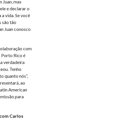
n Juan, mas
ele e declarar o
 a vida. Se você
s são tão
an Juan conosco
 colaboração com
 Porto Rico é
ma verdadeira
teou. Tenho
to quanto nós”,
resentará, ao
Latin American
smissão para
 com Carlos