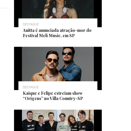
DESTAQUE
Anitta é anunciada atração-mor do
Festival Meli Music, em SP
DESTAQUE
Kaique e Felipe estreiam show
“Origens” no Villa Country-SP