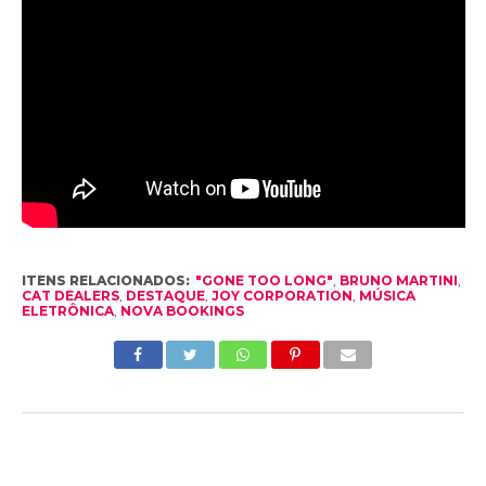
ITENS RELACIONADOS:
"GONE TOO LONG"
,
BRUNO MARTINI
,
CAT DEALERS
,
DESTAQUE
,
JOY CORPORATION
,
MÚSICA
ELETRÔNICA
,
NOVA BOOKINGS