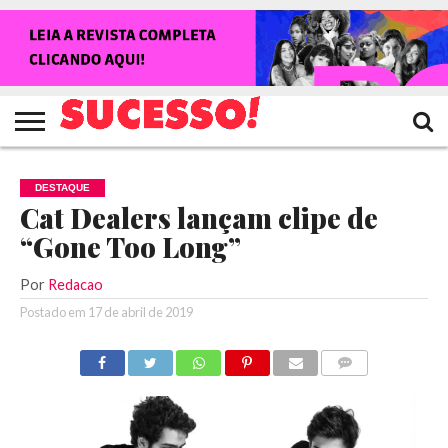
HOME
NOTÍCIAS
SHOWS
ENTREVISTAS
CLIQUES
RANKING
TV
REVISTA
CROWLEY
SUCESSO!
SUCESSO!
DESTAQUE
Cat Dealers lançam clipe de
“Gone Too Long”
Por
Redacao
Postado em
17 de abril de 2019
COMENTÁRIOS