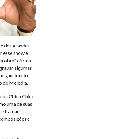
 é dos grandes
er esse show é
a obra”, afirma
a gravar algumas
os, incluindo
o de Melodia.
anha Chico Chico
como uma de suas
é e Itamar
 composições e