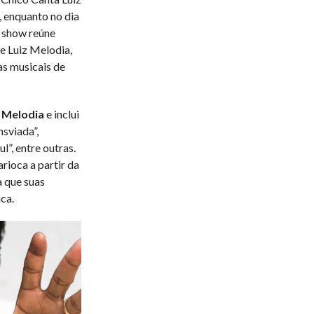
, enquanto no dia
O show reúne
e Luiz Melodia,
ias musicais de
 Melodia
e inclui
sviada”,
”, entre outras.
rioca a partir da
a que suas
ca.