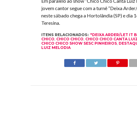
Em paralelo ao show “Chico Chico Canta Luiz 
jovem cantor segue com a turnê “Deixa Arder/L
neste sábado chega a Hortolândia (SP) e dia 1
Teresina.
ITENS RELACIONADOS:
"DEIXA ARDER/LET IT 
CHICO
,
CHICO CHICO
,
CHICO CHICO CANTA LUI
CHICO CHICO SHOW SESC PINHEIROS
,
DESTAQ
LUIZ MELODIA