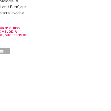
Melodia”, o
et It Burn”, que
4 será levada a
BURN" CHICO
Z MELODIA
,
UE
,
SUCESSOS DE