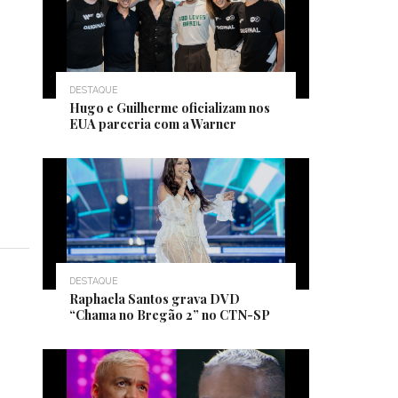
DESTAQUE
Hugo e Guilherme oficializam nos
EUA parceria com a Warner
DESTAQUE
Raphaela Santos grava DVD
“Chama no Bregão 2” no CTN-SP