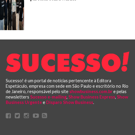
Sucesso! é um portal de notícias pertencente à Editora
Espetáculo, empresa com sede em São Paulo e escritório no Rio
de Janeiro, responsável pelo site
showbusiness.com.br
e pelas
newsletters
Sucesso e-mailing
,
Show Business Express
,
Show
Business Urgente
e
Disparo Show Business
.