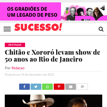
HOME
NOTÍCIAS
SHOWS
ENTREVISTAS
CLIQUES
RANKING
TV
REVISTA
CROWLEY
SUCESSO!
SUCESSO!
DESTAQUE
Chitão e Xororó levam show de
50 anos ao Rio de Janeiro
Por
Redacao
Postado em
19 de dezembro de 2022
COMENTÁRIOS