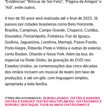
“Evidências” “Brincar de Ser Feliz”, “Página de Amigos” e
“Alô”, entre outros.
A tour de 50 anos será realizada até o final de 2023. Já
passou por cidades brasileiras como Belo Horizonte,
Brasília, Campinas, Campo Grande, Chapecó, Curitiba,
Dourados, Florianópolis, Fortaleza, Foz do Iguaçu,
Goiânia, Jaguariúna, Londrina, Maringá, Passo Fundo,
Porto Alegre, Ribeirão Preto e Vitória e outras do exterior,
como Boston, Orlando e Nova York. Além da tour, do
especial na Rede Globo, da gravação do DVD nos
Estados Unidos, as comemorações das cinco décadas
dos irmãos incluem um musical de teatro (em fase de
produção), e até um gibi, com linguagem simples,
apropriada a toda família.
ITENS RELACIONADOS:
ÁLBUM LEGADO
,
CHITÃO E XORORÓ
,
CHITÃO E XORORÓ TEATRO MULTIPLAN RIO
,
CHITÃOZINHO E
XORORO
,
DESTAQUE
,
TOUR 50 ANOS CHITÃOZINHO E