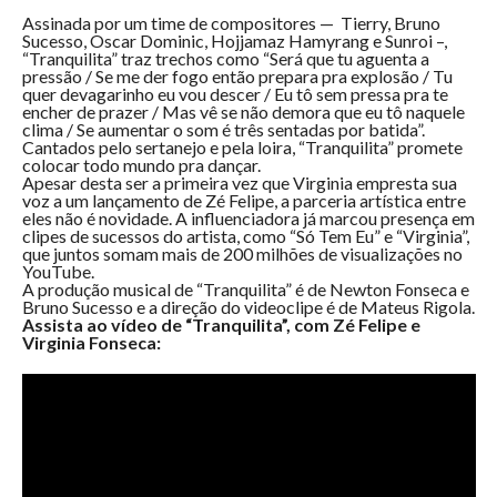
Assinada por um time de compositores — Tierry, Bruno
Sucesso, Oscar Dominic, Hojjamaz Hamyrang e Sunroi –,
“Tranquilita” traz trechos como “Será que tu aguenta a
pressão / Se me der fogo então prepara pra explosão / Tu
quer devagarinho eu vou descer / Eu tô sem pressa pra te
encher de prazer / Mas vê se não demora que eu tô naquele
clima / Se aumentar o som é três sentadas por batida”.
Cantados pelo sertanejo e pela loira, “Tranquilita” promete
colocar todo mundo pra dançar.
Apesar desta ser a primeira vez que Virginia empresta sua
voz a um lançamento de Zé Felipe, a parceria artística entre
eles não é novidade. A influenciadora já marcou presença em
clipes de sucessos do artista, como “Só Tem Eu” e “Virginia”,
que juntos somam mais de 200 milhões de visualizações no
YouTube.
A produção musical de “Tranquilita” é de Newton Fonseca e
Bruno Sucesso e a direção do videoclipe é de Mateus Rigola.
Assista ao vídeo de “Tranquilita”, com Zé Felipe e
Virginia Fonseca: