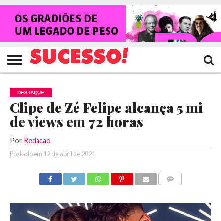
HOME
NOTÍCIAS
SHOWS
ENTREVISTAS
CLIQUES
RANKING
TV
REVISTA
CROWLEY
SUCESSO!
SUCESSO!
DESTAQUE
Clipe de Zé Felipe alcança 5 mi
de views em 72 horas
Por
Redacao
Postado em
12 de abril de 2021
COMENTÁRIOS