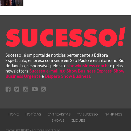
Sucesso! é um portal de notícias pertencente à Editora
Espetáculo, empresa com sede em São Paulo e escritório no Rio
de Janeiro, responsável pelo site
showbusiness.com.br
e pelas
newsletters
Sucesso e-mailing
,
Show Business Express
,
Show
Business Urgente
e
Disparo Show Business
.
HOME
NOTÍCIAS
ENTREVISTAS
TV SUCESSO
RANKINGS
SHOWS
CLIQUES
Copyright © 2017 Editora Espetáculo