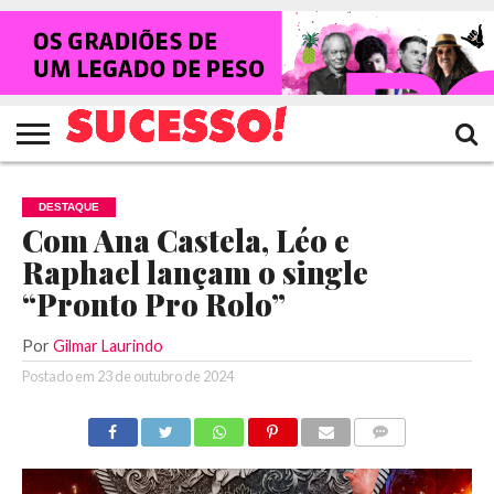
HOME
NOTÍCIAS
SHOWS
ENTREVISTAS
CLIQUES
RANKING
TV
REVISTA
CROWLEY
SUCESSO!
SUCESSO!
DESTAQUE
Com Ana Castela, Léo e
Raphael lançam o single
“Pronto Pro Rolo”
Por
Gilmar Laurindo
Postado em
23 de outubro de 2024
COMENTÁRIOS