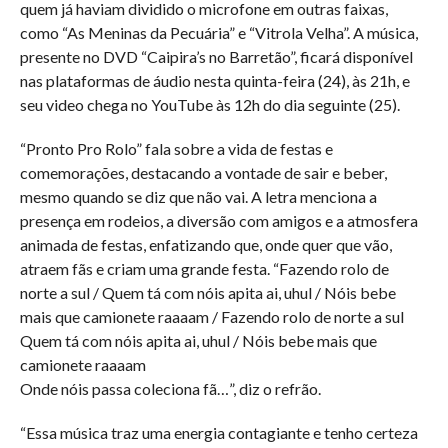
quem já haviam dividido o microfone em outras faixas,
como “As Meninas da Pecuária” e “Vitrola Velha”. A música,
presente no DVD “Caipira’s no Barretão”, ficará disponível
nas plataformas de áudio nesta quinta-feira (24), às 21h, e
seu video chega no YouTube às 12h do dia seguinte (25).
“Pronto Pro Rolo” fala sobre a vida de festas e
comemorações, destacando a vontade de sair e beber,
mesmo quando se diz que não vai. A letra menciona a
presença em rodeios, a diversão com amigos e a atmosfera
animada de festas, enfatizando que, onde quer que vão,
atraem fãs e criam uma grande festa. “Fazendo rolo de
norte a sul / Quem tá com nóis apita ai, uhul / Nóis bebe
mais que camionete raaaam / Fazendo rolo de norte a sul
Quem tá com nóis apita ai, uhul / Nóis bebe mais que
camionete raaaam
Onde nóis passa coleciona fã…”, diz o refrão.
“Essa música traz uma energia contagiante e tenho certeza