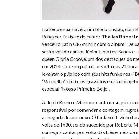
Na sequência, haverá um bloco cristão, com 
Renascer Praise e do cantor
Thalles Roberto
venceu o Latin GRAMMY com o álbum “Deixa 
será a vez do cantor Júnior Lima (ex-Sandy e J
queen Glória Groove, um dos destaques do m
em 2024, sobe no palco por volta das 21 hora
levantar o público com seus hits funkeiros (
“Vermelho” etc.) e os gravados em seu projet
especial “Nosso Primeiro Beijo”.
A dupla Bruno e Marrone canta na sequência e
responsável por comandar a contagem regress
a chegada do ano novo. O funkeiro Livinho far
volta de 1h30, sendo sucedido por Roberta M
começa a cantar por volta das três e meia da 