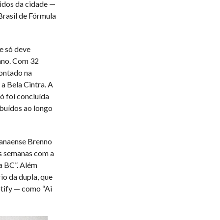
idos da cidade —
rasil de Fórmula
 e só deve
 ano. Com 32
montado na
a Bela Cintra. A
ó foi concluída
buídos ao longo
aranaense Brenno
as semanas com a
ra BC”. Além
io da dupla, que
tify — como “Ai