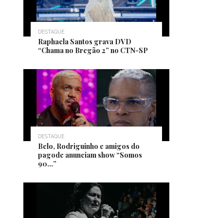
DESTAQUE
Raphaela Santos grava DVD
“Chama no Bregão 2” no CTN-SP
DESTAQUE
Belo, Rodriguinho e amigos do
pagode anunciam show “Somos
90…”