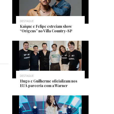
DESTAQUE
Kaique e Felipe estreiam show
“Origens” no Villa Country-SP
DESTAQUE
Hugo e Guilherme oficializam nos
EUA parceria com a Warner