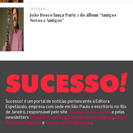
DESTAQUE
João Bosco lança Parte 1 do álbum “Amigos
Novos e Antigos”
Sucesso! é um portal de notícias pertencente à Editora
Espetáculo, empresa com sede em São Paulo e escritório no Rio
de Janeiro, responsável pelo site
showbusiness.com.br
e pelas
newsletters
Sucesso e-mailing
,
Show Business Express
,
Show
Business Urgente
e
Disparo Show Business
.