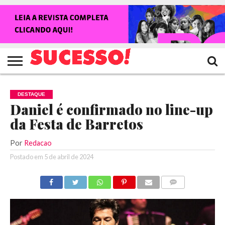
HOME
NOTÍCIAS
SHOWS
ENTREVISTAS
CLIQUES
RANKING
TV
REVISTA
CROWLEY
SUCESSO!
SUCESSO!
DESTAQUE
Daniel é confirmado no line-up
da Festa de Barretos
Por
Redacao
Postado em
5 de abril de 2024
COMENTÁRIOS