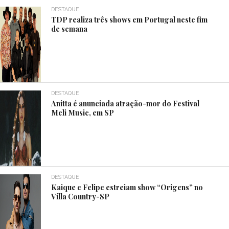
DESTAQUE
TDP realiza três shows em Portugal neste fim
de semana
DESTAQUE
Anitta é anunciada atração-mor do Festival
Meli Music, em SP
DESTAQUE
Kaique e Felipe estreiam show “Origens” no
Villa Country-SP