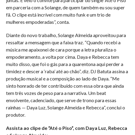
juntas. E veio o convite para participar do single ‘Até o Piso’
em parceria com a Solange, de quem também eu sou super
fã. O clipe está incrível com muito funk e um trio de
mulheres empoderadas”, conta.
Diante do novo trabalho, Solange Almeida aproveitou para
ressaltar a mensagem que a faixa traz. “Quando recebi a
música me apaixonei de cara porque a letra pluraliza o
empoderamento, a volta por cima. Daya e Rebecca tem
muito disso, que foi o gás para a quarentona aqui perder a
timidez e descer a ‘raba’ até ao chão”, diz. DJ Batuta assina a
produção musical e a composição ao lado de Daya. “Me
sinto honrado de ter contribuído com essa obra que ainda
tem três vozes de peso para a narrativa. Um beat
envolvente, cadenciado, que serve de trono para essas
rainhas — Daya Luz, Solange Almeida e Rebecca”, conclui o
produtor.
Assista ao clipe de “Até o Piso”, com Daya Luz, Rebecca