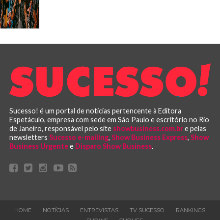
Sucesso! é um portal de notícias pertencente à Editora
Espetáculo, empresa com sede em São Paulo e escritório no Rio
de Janeiro, responsável pelo site
showbusiness.com.br
e pelas
newsletters
Sucesso e-mailing
,
Show Business Express
,
Show
Business Urgente
e
Disparo Show Business
.
HOME
NOTÍCIAS
ENTREVISTAS
TV SUCESSO
RANKINGS