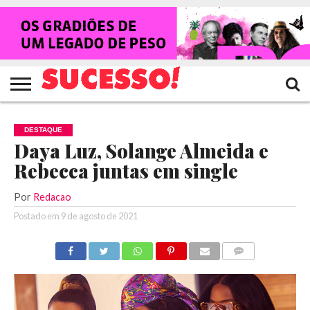
HOME
NOTÍCIAS
SHOWS
ENTREVISTAS
CLIQUES
RANKING
TV
REVISTA
CROWLEY
SUCESSO!
SUCESSO!
DESTAQUE
Daya Luz, Solange Almeida e
Rebecca juntas em single
Por
Redacao
Postado em
9 de agosto de 2021
COMENTÁRIOS