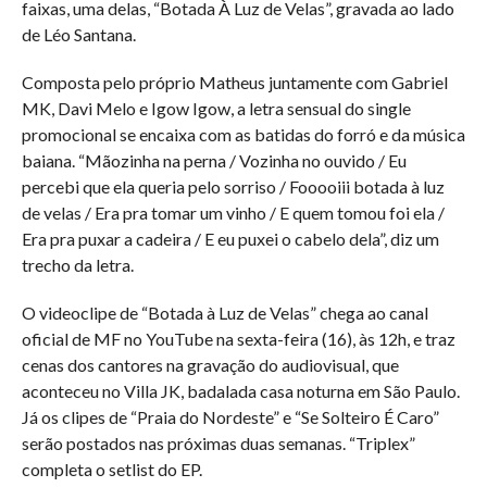
faixas, uma delas, “Botada À Luz de Velas”, gravada ao lado
de Léo Santana.
Composta pelo próprio Matheus juntamente com Gabriel
MK, Davi Melo e Igow Igow, a letra sensual do single
promocional se encaixa com as batidas do forró e da música
baiana. “Mãozinha na perna / Vozinha no ouvido / Eu
percebi que ela queria pelo sorriso / Fooooiii botada à luz
de velas / Era pra tomar um vinho / E quem tomou foi ela /
Era pra puxar a cadeira / E eu puxei o cabelo dela”, diz um
trecho da letra.
O videoclipe de “Botada à Luz de Velas” chega ao canal
oficial de MF no YouTube na sexta-feira (16), às 12h, e traz
cenas dos cantores na gravação do audiovisual, que
aconteceu no Villa JK, badalada casa noturna em São Paulo.
Já os clipes de “Praia do Nordeste” e “Se Solteiro É Caro”
serão postados nas próximas duas semanas. “Triplex”
completa o setlist do EP.