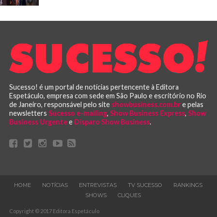
Sucesso! é um portal de notícias pertencente à Editora
Espetáculo, empresa com sede em São Paulo e escritório no Rio
de Janeiro, responsável pelo site
showbusiness.com.br
e pelas
newsletters
Sucesso e-mailing
,
Show Business Express
,
Show
Business Urgente
e
Disparo Show Business
.
HOME
NOTÍCIAS
ENTREVISTAS
TV SUCESSO
RANKINGS
SHOWS
CLIQUES
Copyright © 2017 Editora Espetáculo