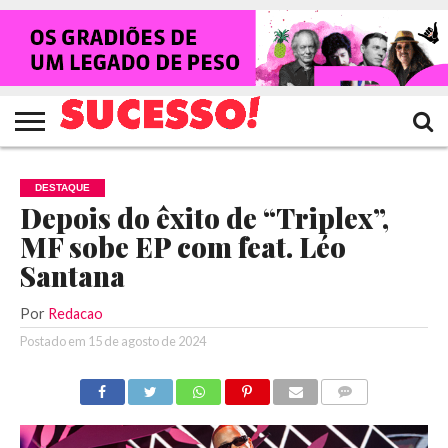
HOME
NOTÍCIAS
SHOWS
ENTREVISTAS
CLIQUES
RANKING
TV
REVISTA
CROWLEY
SUCESSO!
SUCESSO!
DESTAQUE
Depois do êxito de “Triplex”,
MF sobe EP com feat. Léo
Santana
Por
Redacao
Postado em
15 de agosto de 2024
COMENTÁRIOS