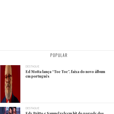
POPULAR
DESTAQUE
Ed Motta lança “Toc Toc”, faixa do novo álbum
em português
DESTAQUE
Edy Britto e Samuel releem hit do pagode dos