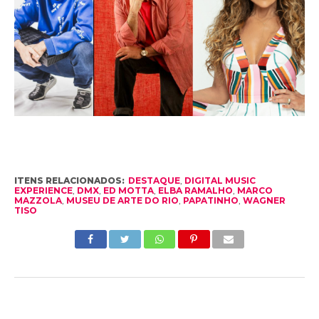
ITENS RELACIONADOS:
DESTAQUE
,
DIGITAL MUSIC
EXPERIENCE
,
DMX
,
ED MOTTA
,
ELBA RAMALHO
,
MARCO
MAZZOLA
,
MUSEU DE ARTE DO RIO
,
PAPATINHO
,
WAGNER
TISO