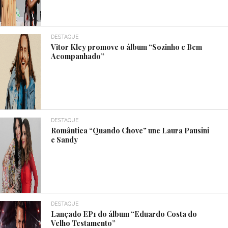
DESTAQUE
Vitor Kley promove o álbum “Sozinho e Bem
Acompanhado”
DESTAQUE
Romântica “Quando Chove” une Laura Pausini
e Sandy
DESTAQUE
Lançado EP1 do álbum “Eduardo Costa do
Velho Testamento”