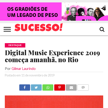
HOME
NOTÍCIAS
SHOWS
ENTREVISTAS
CLIQUES
RANKING
TV
REVISTA
CROWLEY
SUCESSO!
SUCESSO!
DESTAQUE
Digital Music Experience 2019
começa amanhã, no Rio
Por
Gilmar Laurindo
Postado em
11 de novembro de 2019
COMENTÁRIOS