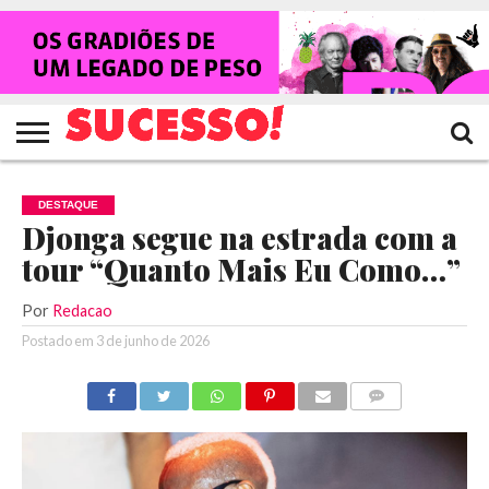
HOME
NOTÍCIAS
SHOWS
ENTREVISTAS
CLIQUES
RANKING
TV
REVISTA
CROWLEY
SUCESSO!
SUCESSO!
DESTAQUE
Djonga segue na estrada com a
tour “Quanto Mais Eu Como…”
Por
Redacao
Postado em
3 de junho de 2026
COMENTÁRIOS