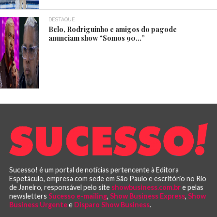
DESTAQUE
Belo, Rodriguinho e amigos do pagode
anunciam show “Somos 90…”
Sucesso! é um portal de notícias pertencente à Editora
Espetáculo, empresa com sede em São Paulo e escritório no Rio
de Janeiro, responsável pelo site
showbusiness.com.br
e pelas
newsletters
Sucesso e-mailing
,
Show Business Express
,
Show
Business Urgente
e
Disparo Show Business
.