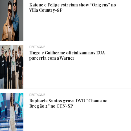
Kaique e Felipe estreiam show “Origens” no
Villa Country-SP
DESTAQUE
Hugo e Guilherme oficializam nos EUA
parceria com a Warner
DESTAQUE
Raphaela Santos grava DVD “Chama no
Bregão 2” no CTN-SP