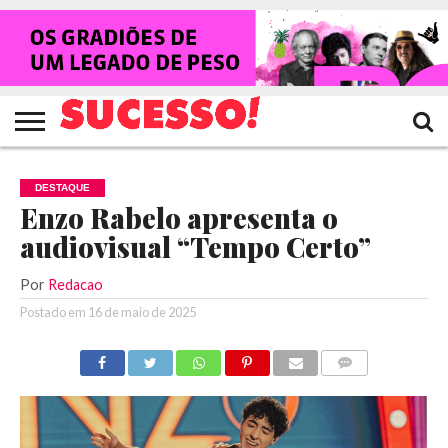
HOME
NOTÍCIAS
SHOWS
ENTREVISTAS
CLIQUES
RANKING
TV
REVISTA
CROWLEY
SUCESSO!
SUCESSO!
DESTAQUE
Enzo Rabelo apresenta o
audiovisual “Tempo Certo”
Por
Redacao
Postado em
16 de maio de 2025
COMENTÁRIOS