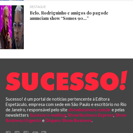
DESTAQUE
Belo, Rodriguinho e amigos do pagode
anunciam show “Somos 90…”
Sucesso! é um portal de notícias pertencente à Editora
Espetáculo, empresa com sede em São Paulo e escritório no Rio
de Janeiro, responsável pelo site
showbusiness.com.br
e pelas
newsletters
Sucesso e-mailing
,
Show Business Express
,
Show
Business Urgente
e
Disparo Show Business
.