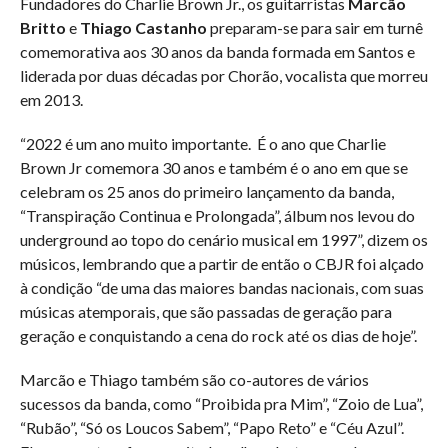
Fundadores do Charlie Brown Jr., os guitarristas
Marcão
Britto
e
Thiago Castanho
preparam-se para sair em turnê
comemorativa aos 30 anos da banda formada em Santos e
liderada por duas décadas por Chorão, vocalista que morreu
em 2013.
“2022 é um ano muito importante. É o ano que Charlie
Brown Jr comemora 30 anos e também é o ano em que se
celebram os 25 anos do primeiro lançamento da banda,
“Transpiração Continua e Prolongada”, álbum nos levou do
underground ao topo do cenário musical em 1997”, dizem os
músicos, lembrando que a partir de então o CBJR foi alçado
à condição “de uma das maiores bandas nacionais, com suas
músicas atemporais, que são passadas de geração para
geração e conquistando a cena do rock até os dias de hoje”.
Marcão e Thiago também são co-autores de vários
sucessos da banda, como “Proibida pra Mim”, “Zoio de Lua”,
“Rubão”, “Só os Loucos Sabem”, “Papo Reto” e “Céu Azul”.