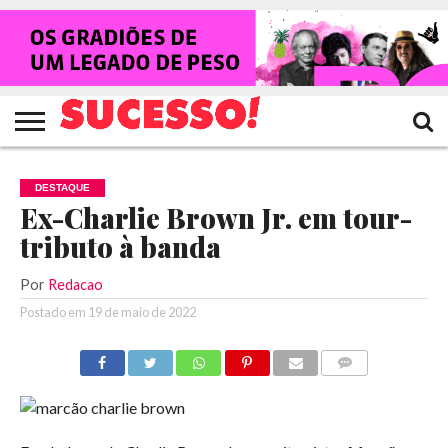
HOME
NOTÍCIAS
SHOWS
ENTREVISTAS
CLIQUES
RANKING
TV
REVISTA
CROWLEY
SUCESSO!
SUCESSO!
DESTAQUE
Ex-Charlie Brown Jr. em tour-
tributo à banda
Por
Redacao
Postado em
19 de maio de 2022
COMENTÁRIOS