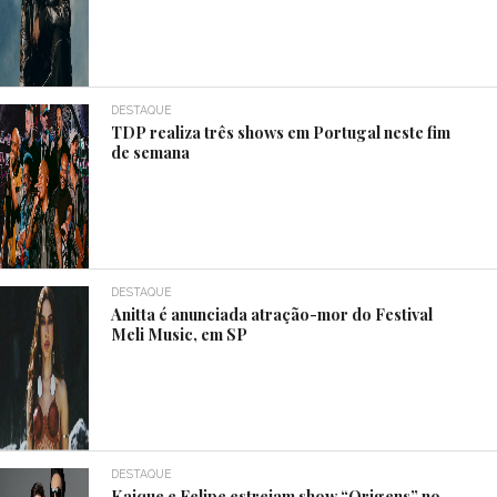
DESTAQUE
TDP realiza três shows em Portugal neste fim
de semana
DESTAQUE
Anitta é anunciada atração-mor do Festival
Meli Music, em SP
DESTAQUE
Kaique e Felipe estreiam show “Origens” no