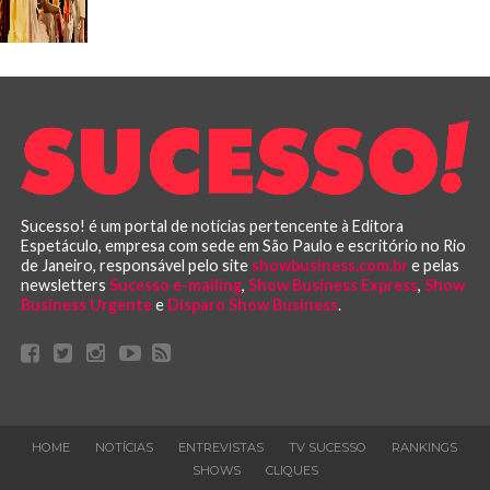
Sucesso! é um portal de notícias pertencente à Editora
Espetáculo, empresa com sede em São Paulo e escritório no Rio
de Janeiro, responsável pelo site
showbusiness.com.br
e pelas
newsletters
Sucesso e-mailing
,
Show Business Express
,
Show
Business Urgente
e
Disparo Show Business
.
HOME
NOTÍCIAS
ENTREVISTAS
TV SUCESSO
RANKINGS
SHOWS
CLIQUES