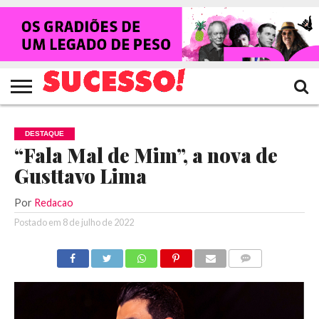
HOME
NOTÍCIAS
SHOWS
ENTREVISTAS
CLIQUES
RANKING
TV
REVISTA
CROWLEY
SUCESSO!
SUCESSO!
DESTAQUE
“Fala Mal de Mim”, a nova de
Gusttavo Lima
Por
Redacao
Postado em
8 de julho de 2022
COMENTÁRIOS