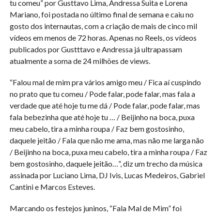
tu comeu” por Gusttavo Lima, Andressa Suita e Lorena
Mariano, foi postada no último final de semana e caiu no
gosto dos internautas, com a criação de mais de cinco mil
vídeos em menos de 72 horas. Apenas no Reels, os vídeos
publicados por Gustttavo e Andressa já ultrapassam
atualmente a soma de 24 milhões de views.
“Falou mal de mim pra vários amigo meu / Fica aí cuspindo
no prato que tu comeu / Pode falar, pode falar, mas fala a
verdade que até hoje tu me dá / Pode falar, pode falar, mas
fala bebezinha que até hoje tu … / Beijinho na boca, puxa
meu cabelo, tira a minha roupa / Faz bem gostosinho,
daquele jeitão / Fala que não me ama, mas não me larga não
/ Beijinho na boca, puxa meu cabelo, tira a minha roupa / Faz
bem gostosinho, daquele jeitão…”, diz um trecho da música
assinada por Luciano Lima, DJ Ivis, Lucas Medeiros, Gabriel
Cantini e Marcos Esteves.
Marcando os festejos juninos, “Fala Mal de Mim” foi