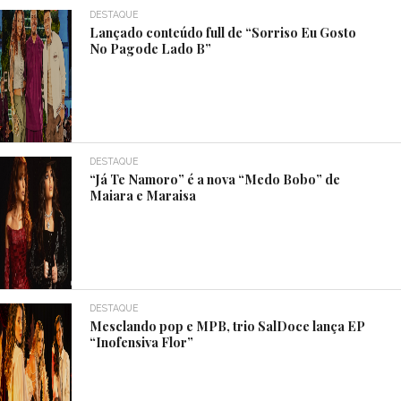
DESTAQUE
Lançado conteúdo full de “Sorriso Eu Gosto
No Pagode Lado B”
DESTAQUE
“Já Te Namoro” é a nova “Medo Bobo” de
Maiara e Maraisa
DESTAQUE
Mesclando pop e MPB, trio SalDoce lança EP
“Inofensiva Flor”