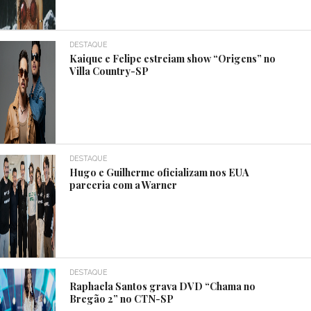
DESTAQUE
Kaique e Felipe estreiam show “Origens” no
Villa Country-SP
DESTAQUE
Hugo e Guilherme oficializam nos EUA
parceria com a Warner
DESTAQUE
Raphaela Santos grava DVD “Chama no
Bregão 2” no CTN-SP