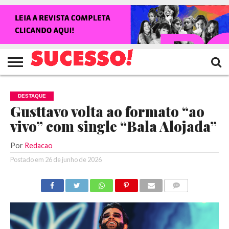
HOME
NOTÍCIAS
SHOWS
ENTREVISTAS
CLIQUES
RANKING
TV
REVISTA
CROWLEY
SUCESSO!
SUCESSO!
DESTAQUE
Gusttavo volta ao formato “ao
vivo” com single “Bala Alojada”
Por
Redacao
Postado em
26 de junho de 2026
COMENTÁRIOS