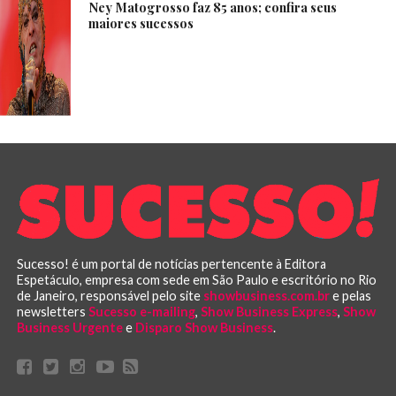
Ney Matogrosso faz 85 anos; confira seus
maiores sucessos
Sucesso! é um portal de notícias pertencente à Editora
Espetáculo, empresa com sede em São Paulo e escritório no Rio
de Janeiro, responsável pelo site
showbusiness.com.br
e pelas
newsletters
Sucesso e-mailing
,
Show Business Express
,
Show
Business Urgente
e
Disparo Show Business
.