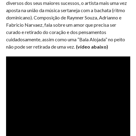
diversos dos seus maiores sucessos, o artista mais uma vez
aposta na união da música sertaneja com a bachata (ritmo
dominicano). Composição de Raynner Souza, Adrianno e
Fabricio Narvaez, fala sobre um amor que precisa ser
curado e retirado do coração e dos pensamentos
cuidadosamente, assim como uma “Bala Alojada” no peito
não pode ser retirada de uma vez.
(vídeo abaixo)