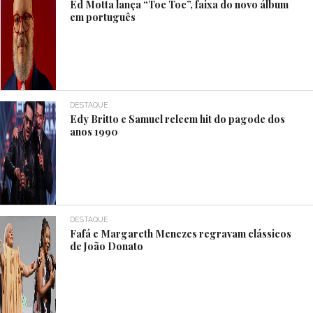
Ed Motta lança “Toc Toc”, faixa do novo álbum
em português
DESTAQUE
Edy Britto e Samuel releem hit do pagode dos
anos 1990
DESTAQUE
Fafá e Margareth Menezes regravam clássicos
de João Donato