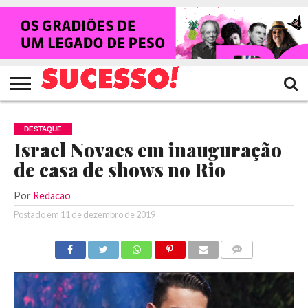
HOME
NOTÍCIAS
SHOWS
ENTREVISTAS
CLIQUES
RANKING
TV
REVISTA
CROWLEY
SUCESSO!
SUCESSO!
DESTAQUE
Israel Novaes em inauguração
de casa de shows no Rio
Por
Redacao
Postado em
11 de dezembro de 2019
COMENTÁRIOS