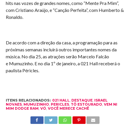
hits nas vozes de grandes nomes, como “Mente Pra Mim”,
com Cristiano Araújo, e “Canção Perfeita”, com Humberto &
Ronaldo.
De acordo com a direção da casa, a programação para as
próximas semanas incluirá outros importantes nomes da
música. No dia 25, as atrações serão Marcelo Falcão
e Mumuzinho. E no dia 1º de janeiro, a 021 Hall receberá o
paulista Péricles.
ITENS RELACIONADOS:
021 HALL
,
DESTAQUE
,
ISRAEL
NOVAES
,
MUMUZINHO
,
PERICLES
,
TÔ ESTOURADO
,
VEM NI
MIM DODGE RAM
,
VÓ
,
VOCÊ MERECE CACHÊ