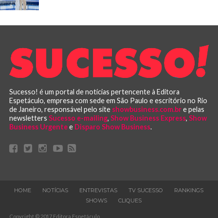
Sucesso! é um portal de notícias pertencente à Editora
Espetáculo, empresa com sede em São Paulo e escritório no Rio
de Janeiro, responsável pelo site
showbusiness.com.br
e pelas
newsletters
Sucesso e-mailing
,
Show Business Express
,
Show
Business Urgente
e
Disparo Show Business
.
HOME
NOTÍCIAS
ENTREVISTAS
TV SUCESSO
RANKINGS
SHOWS
CLIQUES
Copyright © 2017 Editora Espetáculo