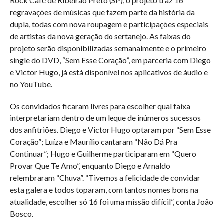
Rock Café de Ribeirão Preto (SP), o projeto traz 16
regravações de músicas que fazem parte da história da
dupla, todas com nova roupagem e participações especiais
de artistas da nova geração do sertanejo. As faixas do
projeto serão disponibilizadas semanalmente e o primeiro
single do DVD,
“Sem Esse Coração”, em parceria com Diego
e Victor Hugo, já está disponível nos aplicativos de áudio e
no YouTube.
Os convidados ficaram livres para escolher qual faixa
interpretariam dentro de um leque de inúmeros sucessos
dos anfitriões. Diego e Victor Hugo optaram por “Sem Esse
Coração”; Luíza e Maurílio cantaram “Não Dá Pra
Continuar”; Hugo e Guilherme participaram em “Quero
Provar Que Te Amo”, enquanto Diego e Arnaldo
relembraram “Chuva”. “Tivemos a felicidade de convidar
esta galera e todos toparam, com tantos nomes bons na
atualidade, escolher só 16 foi uma missão difícil”, conta João
Bosco.