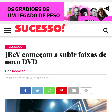
HOME
NOTÍCIAS
SHOWS
ENTREVISTAS
CLIQUES
RANKING
TV
REVISTA
CROWLEY
SUCESSO!
SUCESSO!
DESTAQUE
JBeV começam a subir faixas de
novo DVD
Por
Redacao
Postado em
26 de outubro de 2021
COMENTÁRIOS