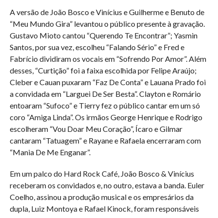
A versão de João Bosco e Vinícius e Guilherme e Benuto de
“Meu Mundo Gira” levantou o público presente à gravação.
Gustavo Mioto cantou “Querendo Te Encontrar”; Yasmin
Santos, por sua vez, escolheu “Falando Sério” e Fred e
Fabrício dividiram os vocais em “Sofrendo Por Amor”. Além
desses, “Curtição” foi a faixa escolhida por Felipe Araújo;
Cleber e Cauan puxaram “Faz De Conta” e Lauana Prado foi
a convidada em “Larguei De Ser Besta”. Clayton e Romário
entoaram “Sufoco” e Tierry fez o público cantar em um só
coro “Amiga Linda”. Os irmãos George Henrique e Rodrigo
escolheram “Vou Doar Meu Coração”, Ícaro e Gilmar
cantaram “Tatuagem” e Rayane e Rafaela encerraram com
“Mania De Me Enganar”.
Em um palco do Hard Rock Café, João Bosco & Vinícius
receberam os convidados e, no outro, estava a banda. Euler
Coelho, assinou a produção musical e os empresários da
dupla, Luiz Montoya e Rafael Kinock, foram responsáveis