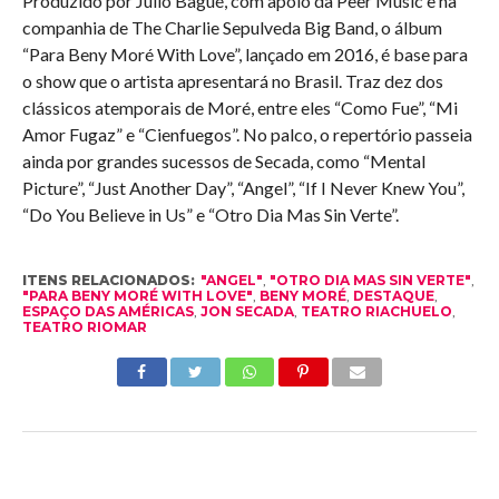
Produzido por Julio Bagué, com apoio da Peer Music e na
companhia de The Charlie Sepulveda Big Band, o álbum
“Para Beny Moré With Love”, lançado em 2016, é base para
o show que o artista apresentará no Brasil. Traz dez dos
clássicos atemporais de Moré, entre eles “Como Fue”, “Mi
Amor Fugaz” e “Cienfuegos”. No palco, o repertório passeia
ainda por grandes sucessos de Secada, como “Mental
Picture”, “Just Another Day”, “Angel”, “If I Never Knew You”,
“Do You Believe in Us” e “Otro Dia Mas Sin Verte”.
ITENS RELACIONADOS:
"ANGEL"
,
"OTRO DIA MAS SIN VERTE"
,
"PARA BENY MORÉ WITH LOVE"
,
BENY MORÉ
,
DESTAQUE
,
ESPAÇO DAS AMÉRICAS
,
JON SECADA
,
TEATRO RIACHUELO
,
TEATRO RIOMAR