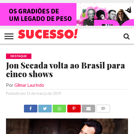
HOME
NOTÍCIAS
SHOWS
ENTREVISTAS
CLIQUES
RANKING
TV
REVISTA
CROWLEY
SUCESSO!
SUCESSO!
DESTAQUE
Jon Secada volta ao Brasil para
cinco shows
Por
Gilmar Laurindo
Postado em
11 de março de 2019
COMENTÁRIOS