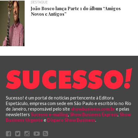
DESTAQUE
João Bosco lança Parte 1 do álbum “Amigos
Novos e Antigos”
Sucesso! é um portal de notícias pertencente à Editora
Espetáculo, empresa com sede em São Paulo e escritório no Rio
de Janeiro, responsável pelo site
showbusiness.com.br
e pelas
newsletters
Sucesso e-mailing
,
Show Business Express
,
Show
Business Urgente
e
Disparo Show Business
.