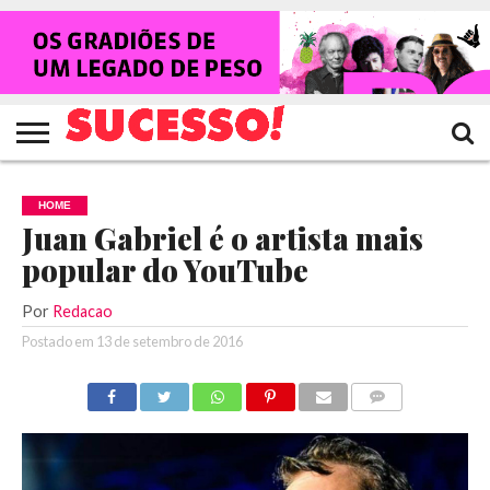
HOME
NOTÍCIAS
SHOWS
ENTREVISTAS
CLIQUES
RANKING
TV
REVISTA
CROWLEY
SUCESSO!
SUCESSO!
HOME
Juan Gabriel é o artista mais
popular do YouTube
Por
Redacao
Postado em
13 de setembro de 2016
COMENTÁRIOS