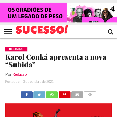
HOME
NOTÍCIAS
SHOWS
ENTREVISTAS
CLIQUES
RANKING
TV
REVISTA
CROWLEY
SUCESSO!
SUCESSO!
DESTAQUE
Karol Conká apresenta a nova
“Subida”
Por
Redacao
Postado em
3 de outubro de 2021
COMENTÁRIOS