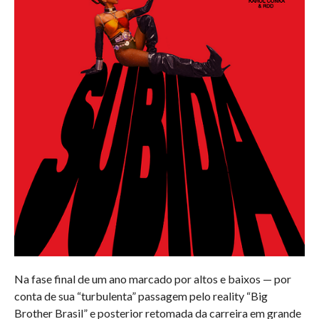
Na fase final de um ano marcado por altos e baixos — por
conta de sua “turbulenta” passagem pelo reality “Big
Brother Brasil” e posterior retomada da carreira em grande