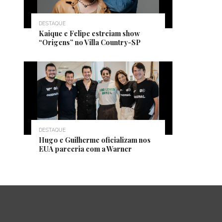
DESTAQUE
Kaique e Felipe estreiam show
“Origens” no Villa Country-SP
DESTAQUE
Hugo e Guilherme oficializam nos
EUA parceria com a Warner