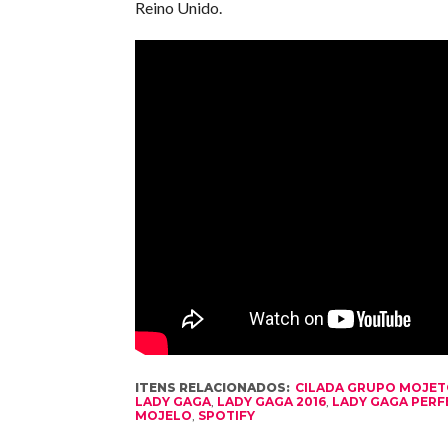
Reino Unido.
ITENS RELACIONADOS:
CILADA GRUPO MOJE
LADY GAGA
,
LADY GAGA 2016
,
LADY GAGA PERF
MOJELO
,
SPOTIFY