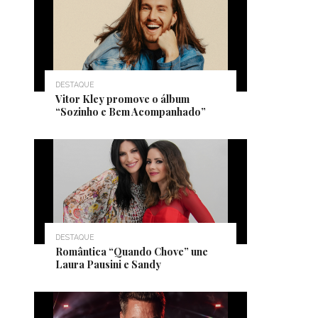
DESTAQUE
Vitor Kley promove o álbum
“Sozinho e Bem Acompanhado”
DESTAQUE
Romântica “Quando Chove” une
Laura Pausini e Sandy