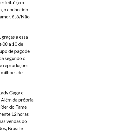
erfeita” (em
o, o conhecido
 amor, ô, ô/Não
 graças a essa
e 08 a 10 de
rupo de pagode
da segundo o
 de reproduções
 milhões de
 Lady Gaga e
 Além da própria
(líder do Tame
mente 12 horas
 nas vendas do
os, Brasil e