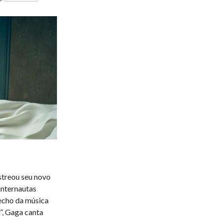
COMENTÁRIOS
streou seu novo
 internautas
echo da música
n”, Gaga canta