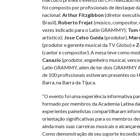
foi composto por profissionais de destaque da
nacional:
Arthur Fitzgibbon
(diretor execut
Brasil),
Roberto Frejat
(músico, compositor, 
vezes indicado para o Latin GRAMMY);
Tom 
artístico);
Jose Celso Guida
(produtor),
Marc
(produtor e gerente musical da TV Globo) e
Z
(cantor e compositor). A mesa teve como mo
Canazio
(produtor, engenheiro musical, vence
Latin GRAMMY, além de ter dois GRAMMY A
de 100 profissionais estiveram presentes no 
Barra, na Barra da Tijuca.
“O evento foi uma experiência informativa par
formado por membros da Academia Latina da
experientes painelistas compartilharam infor
orientação significativas para os membros d
ainda mais suas carreiras musicais e alcançare
Como demonstração de seu suporte incondicio