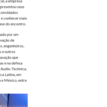
cal, a empresa
apresentou seus
 convidados
 e conhecer mais
ase do encontro.
mado por um
avação de
s, engenheiros,
s e outros
gravação que
as e na defesa
a Audio-Technica,
ca Latina, em
 e México, entre