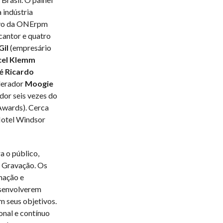
 indústria
ivo da ONErpm
cantor e quatro
Gil
(empresário
el Klemm
é Ricardo
derador
Moogie
dor seis vezes do
wards). Cerca
Hotel Windsor
a o público,
 Gravação. Os
mação e
esenvolverem
m seus objetivos.
nal e contínuo