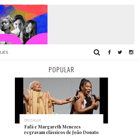
QUES
POPULAR
DESTAQUE
Fafá e Margareth Menezes
regravam clássicos de João Donato