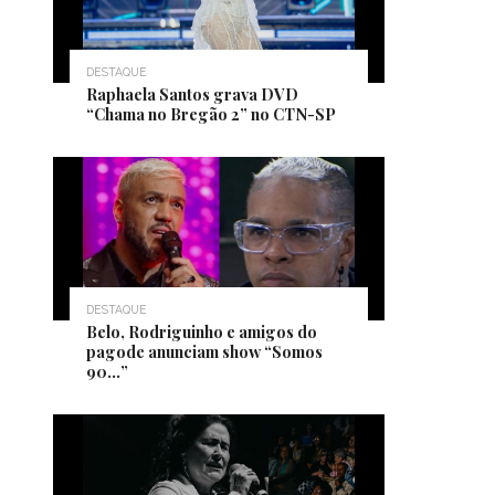
DESTAQUE
Raphaela Santos grava DVD
“Chama no Bregão 2” no CTN-SP
DESTAQUE
Belo, Rodriguinho e amigos do
pagode anunciam show “Somos
90…”