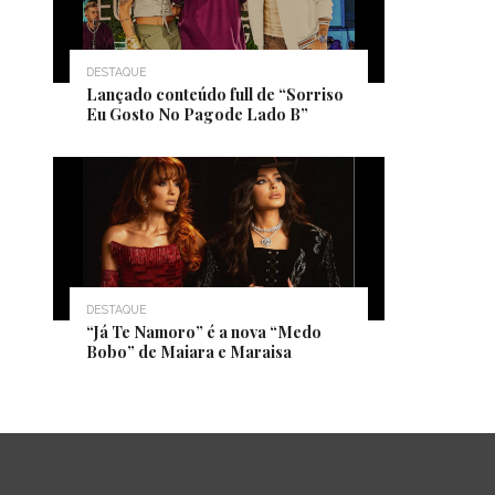
DESTAQUE
Lançado conteúdo full de “Sorriso
Eu Gosto No Pagode Lado B”
DESTAQUE
“Já Te Namoro” é a nova “Medo
Bobo” de Maiara e Maraisa