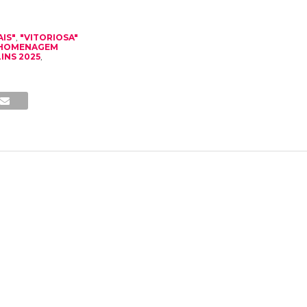
IS"
,
"VITORIOSA"
S HOMENAGEM
INS 2025
,