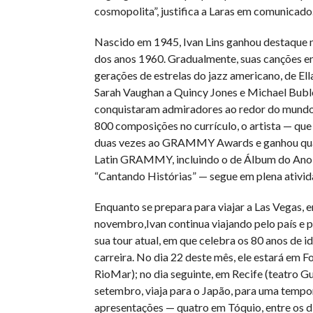
cosmopolita”, justifica a Laras em comunicado
Nascido em 1945, Ivan Lins ganhou destaque no
dos anos 1960. Gradualmente, suas canções 
gerações de estrelas do jazz americano, de Ell
Sarah Vaughan a Quincy Jones e Michael Bublé
conquistaram admiradores ao redor do mundo
800 composições no currículo, o artista — que 
duas vezes ao GRAMMY Awards e ganhou qua
Latin GRAMMY, incluindo o de Álbum do Ano
“Cantando Histórias” — segue em plena ativid
Enquanto se prepara para viajar a Las Vegas, 
novembro,Ivan continua viajando pelo país e 
sua tour atual, em que celebra os 80 anos de i
carreira. No dia 22 deste mês, ele estará em F
RioMar); no dia seguinte, em Recife (teatro G
setembro, viaja para o Japão, para uma tempo
apresentações — quatro em Tóquio, entre os di