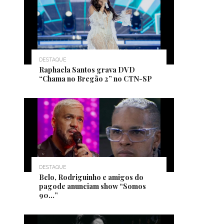
DESTAQUE
Raphaela Santos grava DVD
“Chama no Bregão 2” no CTN-SP
DESTAQUE
Belo, Rodriguinho e amigos do
pagode anunciam show “Somos
90…”