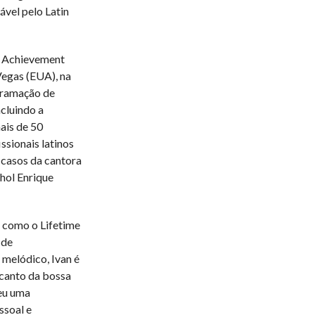
ável pelo Latin
e Achievement
Vegas (EUA), na
gramação de
cluindo a
ais de 50
ssionais latinos
casos da cantora
hol Enrique
 como o Lifetime
 de
melódico, Ivan é
ncanto da bossa
eu uma
ssoal e