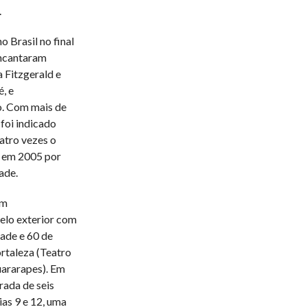
.
 Brasil no final
encantaram
a Fitzgerald e
, e
. Com mais de
foi indicado
tro vezes o
 em 2005 por
ade.
em
pelo exterior com
dade e 60 de
ortaleza (Teatro
uararapes). Em
rada de seis
as 9 e 12, uma