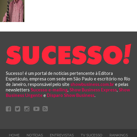
Sucesso! é um portal de notícias pertencente à Editora
Espetáculo, empresa com sede em São Paulo e escritório no Rio
de Janeiro, responsável pelo site
showbusiness.com.br
e pelas
newsletters
Sucesso e-mailing
,
Show Business Express
,
Show
Business Urgente
e
Disparo Show Business
.
HOME
NOTÍCIAS
ENTREVISTAS
TV SUCESSO
RANKINGS