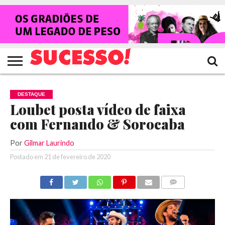
HOME
NOTÍCIAS
SHOWS
ENTREVISTAS
CLIQUES
RANKING
TV
REVISTA
CROWLEY
SUCESSO!
SUCESSO!
DESTAQUE
Loubet posta vídeo de faixa
com Fernando & Sorocaba
Por
Gilmar Laurindo
Postado em
21 de fevereiro de 2020
COMENTÁRIOS