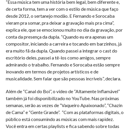
“Essa música tem uma história bem legal, bem diferente e,
de certa forma, tem a ver com o estilo de música que faço
desde 2012, o sertanejo modão. E Fernando e Sorocaba
vieram pra somar, pra deixar a gravação mais pra cima”,
explica ele, que se emocionou muito no dia da gravação, por
conta da presença da dupla. “Quando eu era apenas um
compositor, iniciando a carreira e tocando em barzinhos, já
era muito fã da dupla. Quando passei a integrar o cast do
escritório deles, passei a tê-los como amigos, sempre
admirando o trabalho. Fernando e Sorocaba estão sempre
inovando em termos de projetos artísticos e de
musicalidade. Sem falar que são pessoas incríveis”, declara.
Além de “Canal do Boi”, o vídeo de “Altamente Inflamável”
também já foi disponibilizado no YouTube. Nas próximas
semanas, serão as vezes de “Vaqueiro Apaixonado”, “Chazin
de Cama” e “Gente Grande”. “Com as plataformas digitais, o
público está consumindo as músicas com mais rapidez.
Você entra em certas playlists e fica sabendo sobre todas