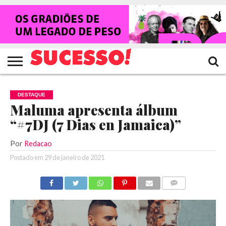
HOME
NOTÍCIAS
SHOWS
ENTREVISTAS
CLIQUES
RANKING
TV
REVISTA
CROWLEY
SUCESSO!
SUCESSO!
DESTAQUE
Maluma apresenta álbum
“#7DJ (7 Dias en Jamaica)”
Por
Redacao
Postado em
29 de janeiro de 2021
COMENTÁRIOS