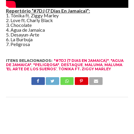
Repertório “#7DJ (7 Dias En Jamaica)”:
1. Tónika ft. Ziggy Marley
2. Love ft. Charly Black
3. Chocolate
4. Agua de Jamaica
5. Desayun-Arte
6. La Burbuja
7. Peligrosa
ITENS RELACIONADOS:
"#7DJ (7 DIAS EN JAMAICA)"
,
"AGUA
DE JAMAICA"
,
"PELIGROSA"
,
DESTAQUE
,
MALUMA
,
MALUMA
‘EL ARTE DE LOS SUEÑOS’
,
TÓNIKA FT. ZIGGY MARLEY