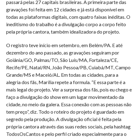
passará pelas 27 capitais brasileiras. A primeira parte das
gravações foi feita em 12 cidades e já está disponível em
todas as plataformas digitais, com quatro faixas inéditas. O
ineditismo do trabalho é a divulgação corpo a corpo feito
pela própria cantora, também idealizadora do projeto.
O registro teve início em setembro, em Belém/PA. E até
dezembro do ano passado, as gravações seguiram por
Goiânia/GO, Palmas/TO, São Luís/MA, Fortaleza/CE,
Recife/PE, Natal/RN, João Pessoa/PB, Cuiabá/MT, Campo
Grande/MS e Maceió/AL. Em todas as cidades, para a
alegria dos fãs, Marília repete a formula. “E essa parte é a
mais legal do projeto. Ver a surpresa dos fãs, pois eu chego e
faço a divulgação do show em um lugar movimentado da
cidade, no meio da galera. Essa conexão com as pessoas não
tem preço”, diz. Todo o roteiro do projeto é guardado em
segredo pela produção. A divulgação oficial é feita pela
própria cantora através das suas redes sociais, pela hashtag
TodosOsCantos e pelo perfil criado especialmente para o