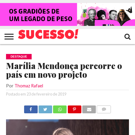
HOME
NOTÍCIAS
SHOWS
ENTREVISTAS
CLIQUES
RANKING
TV
REVISTA
CROWLEY
SUCESSO!
SUCESSO!
DESTAQUE
Marília Mendonça percorre o
país em novo projeto
Por
Thomaz Rafael
Postado em
23 de fevereiro de 2019
COMENTÁRIOS