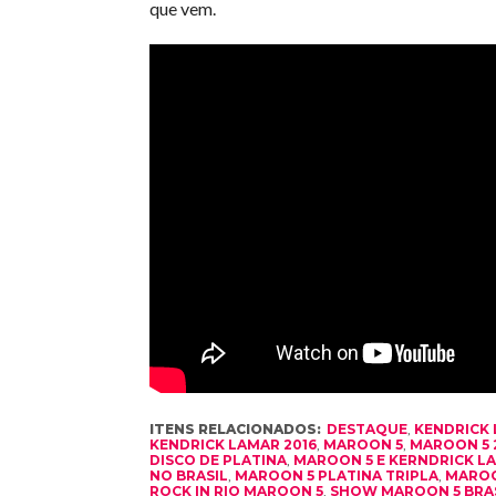
que vem.
ITENS RELACIONADOS:
DESTAQUE
,
KENDRICK
KENDRICK LAMAR 2016
,
MAROON 5
,
MAROON 5 
DISCO DE PLATINA
,
MAROON 5 E KERNDRICK L
NO BRASIL
,
MAROON 5 PLATINA TRIPLA
,
MAROO
ROCK IN RIO MAROON 5
,
SHOW MAROON 5 BRA