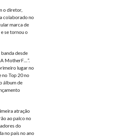
 o diretor,
via colaborado no
cular marca de
e se tornou o
a banda desde
e A MotherF…”.
rimeiro lugar no
e no Top 20 no
to álbum de
lançamento
imeira atração
rão ao palco no
zadores do
da no país no ano