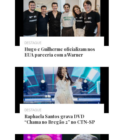
DESTAQUE
Hugo e Guilherme oficializam nos
EUA parceria com a Warner
DESTAQUE
Raphaela Santos grava DVD
“Chama no Bregão 2” no CTN-SP