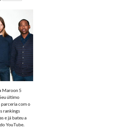
COMENTÁRIOS
da Maroon 5
Seu último
 parceria com o
s rankings
as e já bateu a
l do YouTube.