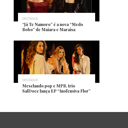
DESTAQUE
“Já Te Namoro” é a nova “Medo
Bobo” de Maiara e Maraisa
DESTAQUE
Mesclando pop e MPB, trio
SalDoce lança EP “Inofensiva Flor”