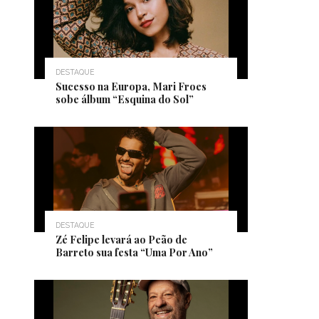
DESTAQUE
Sucesso na Europa, Mari Froes
sobe álbum “Esquina do Sol”
DESTAQUE
Zé Felipe levará ao Peão de
Barreto sua festa “Uma Por Ano”