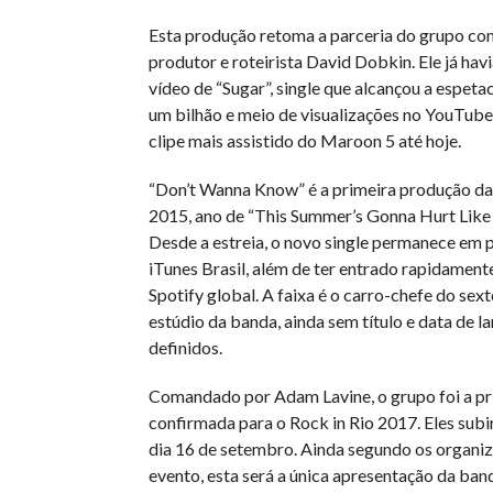
Esta produção retoma a parceria do grupo com
produtor e roteirista David Dobkin. Ele já ha
vídeo de “Sugar”, single que alcançou a espeta
um bilhão e meio de visualizações no YouTube 
clipe mais assistido do Maroon 5 até hoje.
“Don’t Wanna Know” é a primeira produção d
2015, ano de “This Summer’s Gonna Hurt Lik
Desde a estreia, o novo single permanece em p
iTunes Brasil, além de ter entrado rapidament
Spotify global. A faixa é o carro-chefe do sex
estúdio da banda, ainda sem título e data de 
definidos.
Comandado por Adam Lavine, o grupo foi a pr
confirmada para o Rock in Rio 2017. Eles subi
dia 16 de setembro. Ainda segundo os organi
evento, esta será a única apresentação da ban