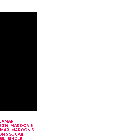
 LAMAR
,
2016
,
MAROON 5
AMAR
,
MAROON 5
N 5 SUGAR
,
SIL
,
SINGLE