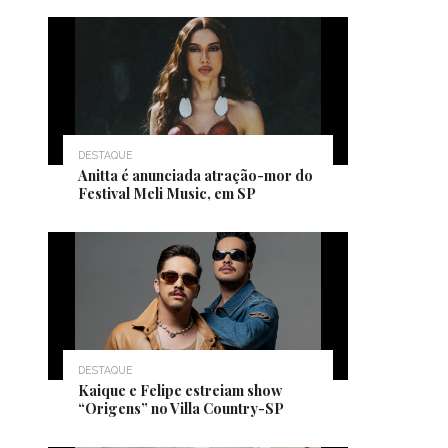
DESTAQUE
Anitta é anunciada atração-mor do
Festival Meli Music, em SP
DESTAQUE
Kaique e Felipe estreiam show
“Origens” no Villa Country-SP