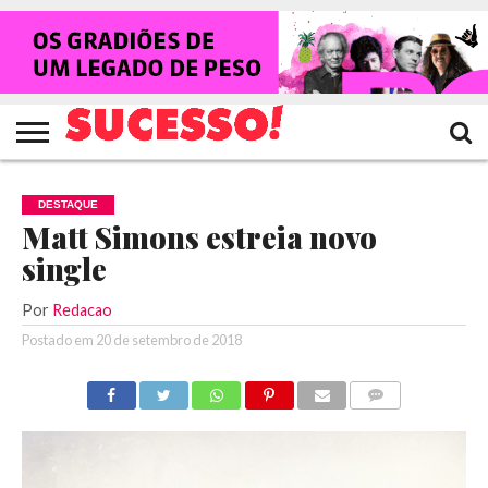
HOME
NOTÍCIAS
SHOWS
ENTREVISTAS
CLIQUES
RANKING
TV
REVISTA
CROWLEY
SUCESSO!
SUCESSO!
DESTAQUE
Matt Simons estreia novo
single
Por
Redacao
Postado em
20 de setembro de 2018
COMENTÁRIOS