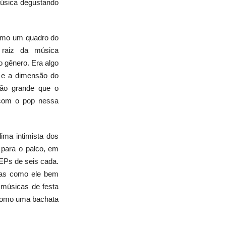
música degustando
omo um quadro do
 raiz da música
 o gênero. Era algo
l e a dimensão do
tão grande que o
 com o pop nessa
lima intimista dos
para o palco, em
EPs de seis cada.
das como ele bem
, músicas de festa
como uma bachata