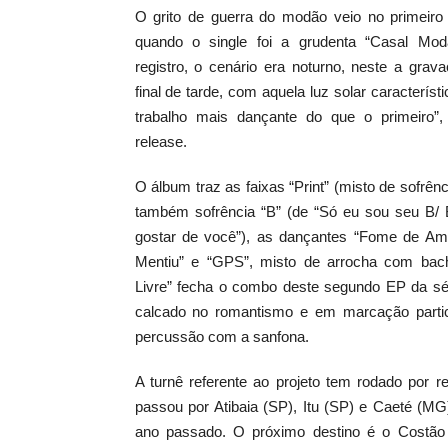
O grito de guerra do modão veio no primeiro 
quando o single foi a grudenta “
Casal Mod
registro, o cenário era noturno, neste a gra
final de tarde, com aquela luz solar característ
trabalho mais dançante do que o primeiro”,
release.
O álbum traz as faixas “
Print
” (misto de sofrên
também sofrência
“
B
” (de “Só eu sou seu B/
gostar de você”), as dançantes “
Fome de Am
Mentiu
” e “GPS”, misto de arrocha com bac
Livre
” fecha o combo deste segundo EP da sé
calcado no romantismo e em marcação particu
percussão com a sanfona.
A turnê referente ao projeto tem rodado por r
passou por Atibaia (SP), Itu (SP) e Caeté (MG
ano passado. O próximo destino é o Costão