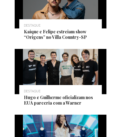
DESTAQUE
Kaique e Felipe estreiam show
“Origens” no Villa Country-SP
DESTAQUE
Hugo e Guilherme oficializam nos
EUA parceria com a Warner