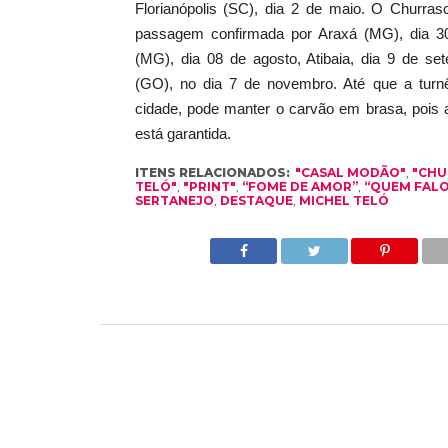
Florianópolis (SC), dia 2 de maio. O Churras
passagem confirmada por Araxá (MG), dia 3
(MG), dia 08 de agosto, Atibaia, dia 9 de se
(GO), no dia 7 de novembro. Até que a turn
cidade, pode manter o carvão em brasa, pois 
está garantida.
ITENS RELACIONADOS:
"CASAL MODÃO"
,
"CHU
TELÓ"
,
"PRINT"
,
“FOME DE AMOR”
,
“QUEM FALO
SERTANEJO
,
DESTAQUE
,
MICHEL TELÓ