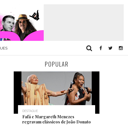
QUES
POPULAR
DESTAQUE
Fafá e Margareth Menezes
regravam clássicos de João Donato