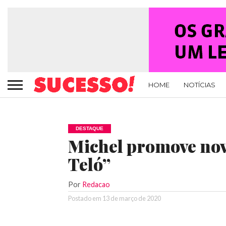
HOME
NOTÍCIAS
DESTAQUE
Michel promove nov
Teló”
Por
Redacao
Postado em
13 de março de 2020