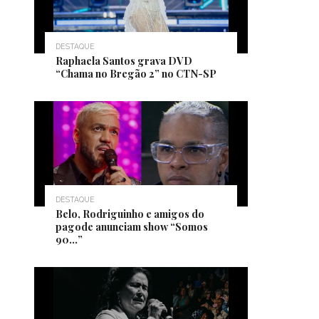
DESTAQUE
Raphaela Santos grava DVD
“Chama no Bregão 2” no CTN-SP
DESTAQUE
Belo, Rodriguinho e amigos do
pagode anunciam show “Somos
90…”