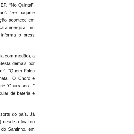
EP, “No Quintal”,
ão
”. “Se naquele
vação acontece em
ica a energizar um
 informa o press
cia com modão), a
 Besta demais por
or
”,
“
Quem Falou
hata.
“
O Choro é
rie “Churrasco…”
lar de bateria e
esorts do país. Já
) desde o final do
 do Santinho, em