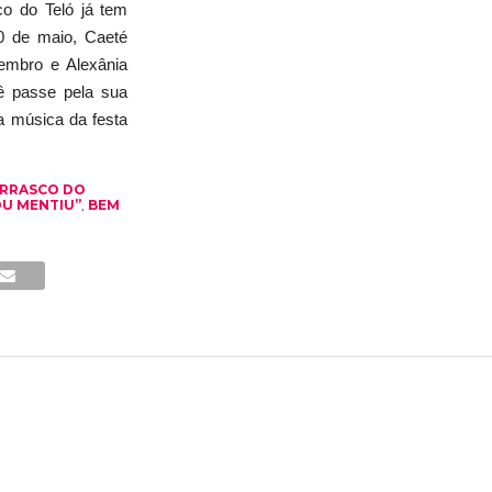
co do Teló já tem
0 de maio, Caeté
tembro e Alexânia
ê passe pela sua
a música da festa
RRASCO DO
U MENTIU”
,
BEM