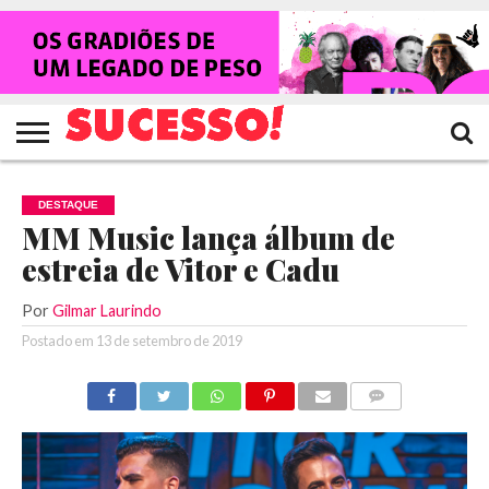
HOME
NOTÍCIAS
SHOWS
ENTREVISTAS
CLIQUES
RANKING
TV
REVISTA
CROWLEY
SUCESSO!
SUCESSO!
DESTAQUE
MM Music lança álbum de
estreia de Vitor e Cadu
Por
Gilmar Laurindo
Postado em
13 de setembro de 2019
COMENTÁRIOS