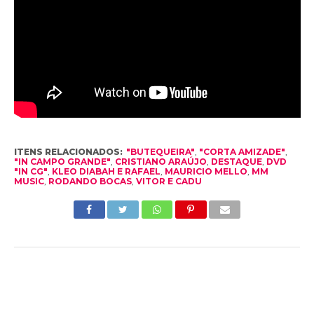
ITENS RELACIONADOS:
"BUTEQUEIRA"
,
"CORTA AMIZADE"
,
"IN CAMPO GRANDE"
,
CRISTIANO ARAÚJO
,
DESTAQUE
,
DVD
"IN CG"
,
KLEO DIABAH E RAFAEL
,
MAURICIO MELLO
,
MM
MUSIC
,
RODANDO BOCAS
,
VITOR E CADU