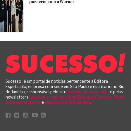
parceria com a Warner
Sucesso! é um portal de notícias pertencente à Editora
Espetáculo, empresa com sede em São Paulo e escritório no Rio
de Janeiro, responsável pelo site
showbusiness.com.br
e pelas
newsletters
Sucesso e-mailing
,
Show Business Express
,
Show
Business Urgente
e
Disparo Show Business
.