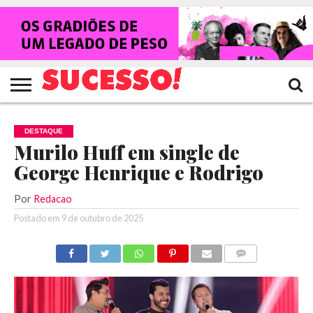
HOME
NOTÍCIAS
SHOWS
ENTREVISTAS
CLIQUES
RANKING
TV
REVISTA
CROWLEY
SUCESSO!
SUCESSO!
DESTAQUE
Murilo Huff em single de
George Henrique e Rodrigo
Por
Redacao
Postado em
9 de outubro de 2025
COMENTÁRIOS