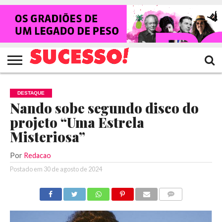
HOME
NOTÍCIAS
SHOWS
ENTREVISTAS
CLIQUES
RANKING
TV
REVISTA
CROWLEY
SUCESSO!
SUCESSO!
DESTAQUE
Nando sobe segundo disco do
projeto “Uma Estrela
Misteriosa”
Por
Redacao
Postado em
30 de agosto de 2024
COMENTÁRIOS