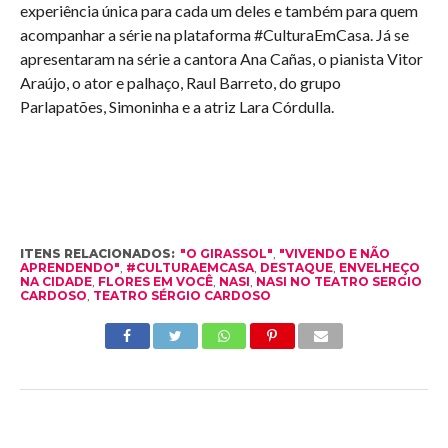
experiência única para cada um deles e também para quem
acompanhar a série na plataforma #CulturaEmCasa. Já se
apresentaram na série a cantora Ana Cañas, o pianista Vitor
Araújo, o ator e palhaço, Raul Barreto, do grupo
Parlapatões, Simoninha e a atriz Lara Córdulla.
ITENS RELACIONADOS:
"O GIRASSOL"
,
"VIVENDO E NÃO
APRENDENDO"
,
#CULTURAEMCASA
,
DESTAQUE
,
ENVELHEÇO
NA CIDADE
,
FLORES EM VOCÊ
,
NASI
,
NASI NO TEATRO SERGIO
CARDOSO
,
TEATRO SÉRGIO CARDOSO