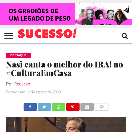
HOME
NOTÍCIAS
SHOWS
ENTREVISTAS
CLIQUES
RANKING
TV
REVISTA
CROWLEY
SUCESSO!
SUCESSO!
DESTAQUE
Nasi canta o melhor do IRA! no
#CulturaEmCasa
Por
Redacao
Postado em
11 de agosto de 2020
COMENTÁRIOS