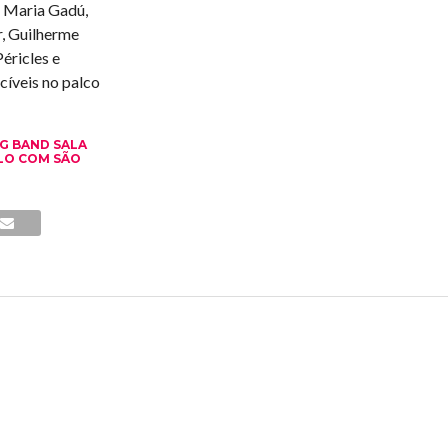
e Maria Gadú,
er, Guilherme
éricles e
cíveis no palco
IG BAND SALA
ULO COM SÃO