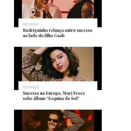
DESTAQUE
Rodriguinho relança outro sucesso
ao lado do filho Gaab
DESTAQUE
Sucesso na Europa, Mari Froes
sobe álbum “Esquina do Sol”