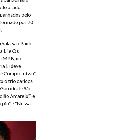
ado a lado
mpanhados pelo
 formado por 20
.
 Sala São Paulo
a Li
e
Os
da MPB, no
ra Li deve
p é Compromisso”,
o o trio carioca
 Garotin de São
iolão Amarelo”) e
repio” e “Nossa