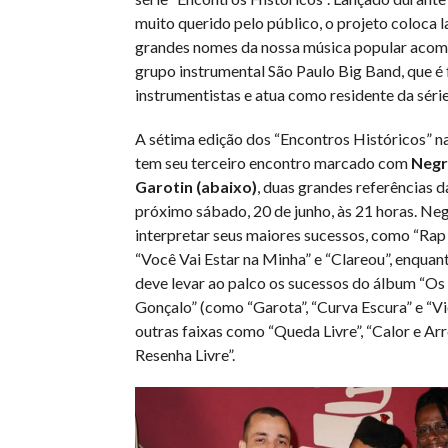
muito querido pelo público, o projeto coloca l
grandes nomes da nossa música popular aco
grupo instrumental São Paulo Big Band, que é
instrumentistas e atua como residente da série
A sétima edição dos “Encontros Históricos” na
tem seu terceiro encontro marcado com
Negr
Garotin (abaixo)
, duas grandes referências 
próximo sábado, 20 de junho, às 21 horas. Neg
interpretar seus maiores sucessos, como “Ra
“Você Vai Estar na Minha” e “Clareou”, enquant
deve levar ao palco os sucessos do álbum “Os
Gonçalo” (como “Garota”, “Curva Escura” e “V
outras faixas como “Queda Livre”, “Calor e Ar
Resenha Livre”.