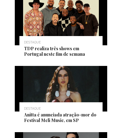
DESTAQUE
TDP realiza três shows em
Portugal neste fim de semana
DESTAQUE
Anitta é anunciada atração-mor do
Festival Meli Music, em SP