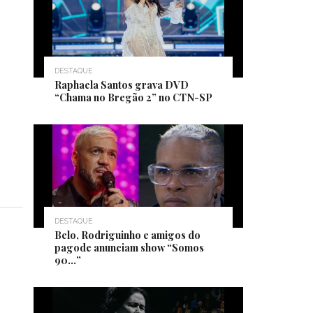
DESTAQUE
Raphaela Santos grava DVD
“Chama no Bregão 2” no CTN-SP
DESTAQUE
Belo, Rodriguinho e amigos do
pagode anunciam show “Somos
90…”