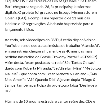
O quarto DVD da carreira de Léo Magalhães, “De Bar em
Bar”, chegou na segunda, 26, às principais plataformas
digitais. O projeto foi gravado no Espaço Memoratto, em
Goiânia (GO), e compila um repertório de 11 músicas
inéditas e 12 regravações. Ainda não há previsão para o
lançamento físico.
Ao todo, seis videoclipes do DVD já estão disponíveis no
YouTube, sendo que a atual música de trabalho “Atende Aí”,
em sua estreia, chegou a ficar entre as 40 músicas mais
pedidas nas rádios do Brasil (Crowley/Portal
SUCESSO!
).
Além desta, foram postadas na rede “São Tantas Coisas”,
dueto com Roberta Miranda, “Se Atire Em Mim”, “Me Jogou
Na Rua” – que conta com César Menotti & Fabiano –, “Alô
Meu Amor” e “Aí é Quando Dói”. A jovem dupla Thiago &
Samuel também participa do projeto, na faixa “Desligue o
3G”.
Há mais de 10 anos na estrada, o cantor reúne dez CDs e