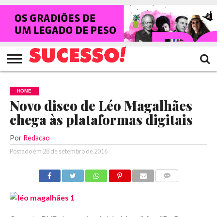
HOME
NOTÍCIAS
SHOWS
ENTREVISTAS
CLIQUES
RANKING
TV
REVISTA
CROWLEY
SUCESSO!
SUCESSO!
HOME
Novo disco de Léo Magalhães
chega às plataformas digitais
Por
Redacao
Postado em
28 de setembro de 2016
COMENTÁRIOS