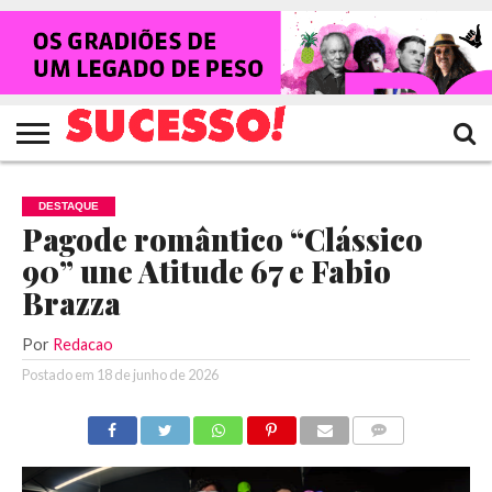
HOME
NOTÍCIAS
SHOWS
ENTREVISTAS
CLIQUES
RANKING
TV
REVISTA
CROWLEY
SUCESSO!
SUCESSO!
DESTAQUE
Pagode romântico “Clássico
90” une Atitude 67 e Fabio
Brazza
Por
Redacao
Postado em
18 de junho de 2026
COMENTÁRIOS