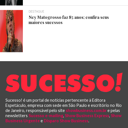
DESTAQUE
Ney Matogrosso faz 85 anos; confira seus
maiores sucessos
Sucesso! é um portal de notícias pertencente à Editora
Espetáculo, empresa com sede em São Paulo e escritório no Rio
de Janeiro, responsável pelo site
showbusiness.com.br
e pelas
newsletters
Sucesso e-mailing
,
Show Business Express
,
Show
Business Urgente
e
Disparo Show Business
.