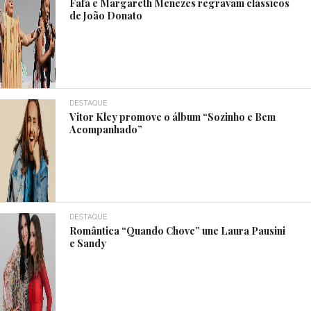
Fafá e Margareth Menezes regravam clássicos
de João Donato
DESTAQUE
Vitor Kley promove o álbum “Sozinho e Bem
Acompanhado”
DESTAQUE
Romântica “Quando Chove” une Laura Pausini
e Sandy