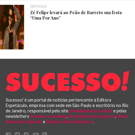
DESTAQUE
Zé Felipe levará ao Peão de Barreto sua festa
“Uma Por Ano”
Sucesso! é um portal de notícias pertencente à Editora
Espetáculo, empresa com sede em São Paulo e escritório no Rio
de Janeiro, responsável pelo site
showbusiness.com.br
e pelas
newsletters
Sucesso e-mailing
,
Show Business Express
,
Show
Business Urgente
e
Disparo Show Business
.