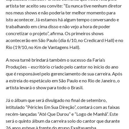
artista ter aceito seu convite: “Eu nunca tive nenhum diretor
nos meus shows e não poderia ter melhor momento para
isto acontecer. Já estamos há algum tempo conversando e
trabalhando em cima disso e não vejo a hora de poder
concretizar o projeto”, afirma. Os primeiros shows
acontecerão em São Paulo (dia 6/10, no Credicard Hall) e no
Rio (19/10, no Km de Vantagens Hall).
A nova turnê brindará também o sucesso da Faria’s
Produções – escritório criado pelo cantor no início do ano
que é responsável pelo gerenciamento de sua carreira. Após
a estreia do espetáculo em São Paulo e no Rio de Janeiro, o
artista levará o show para todo o Brasil.
Já o álbum que será divulgado no final de setembro,
intitulado “Péricles Em Sua Direção”, contará com as faixas
recém-lançadas “Até Que Durou” e “Logo de Manhã”. Este
será o quinto álbum da carreira solo do cantor que durante
26 anos esteve à frente do grupo Exaltasamba.