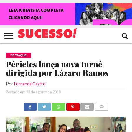
HOME
NOTÍCIAS
SHOWS
ENTREVISTAS
CLIQUES
RANKING
TV
REVISTA
CROWLEY
SUCESSO!
SUCESSO!
DESTAQUE
Péricles lança nova turnê
dirigida por Lázaro Ramos
Por
Fernanda Castro
Postado em
23 de agosto de 2018
COMENTÁRIOS