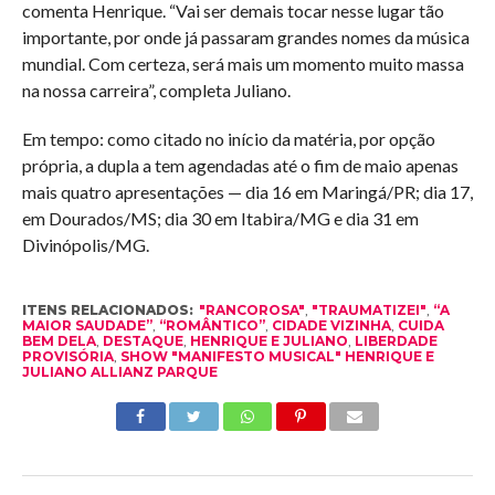
comenta Henrique. “Vai ser demais tocar nesse lugar tão
importante, por onde já passaram grandes nomes da música
mundial. Com certeza, será mais um momento muito massa
na nossa carreira”, completa Juliano.
Em tempo: como citado no início da matéria, por opção
própria, a dupla a tem agendadas até o fim de maio apenas
mais quatro apresentações — dia 16 em Maringá/PR; dia 17,
em Dourados/MS; dia 30 em Itabira/MG e dia 31 em
Divinópolis/MG.
ITENS RELACIONADOS:
"RANCOROSA"
,
"TRAUMATIZEI"
,
“A
MAIOR SAUDADE”
,
“ROMÂNTICO”
,
CIDADE VIZINHA
,
CUIDA
BEM DELA
,
DESTAQUE
,
HENRIQUE E JULIANO
,
LIBERDADE
PROVISÓRIA
,
SHOW "MANIFESTO MUSICAL" HENRIQUE E
JULIANO ALLIANZ PARQUE