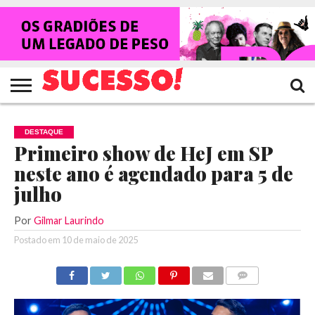
HOME
NOTÍCIAS
SHOWS
ENTREVISTAS
CLIQUES
RANKING
TV
REVISTA
CROWLEY
SUCESSO!
SUCESSO!
DESTAQUE
Primeiro show de HeJ em SP
neste ano é agendado para 5 de
julho
Por
Gilmar Laurindo
Postado em
10 de maio de 2025
COMENTÁRIOS