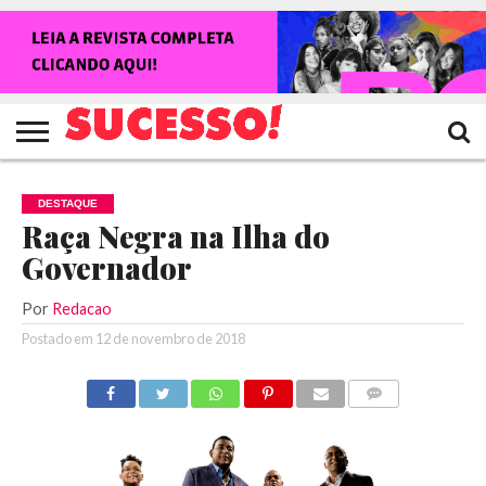
HOME
NOTÍCIAS
SHOWS
ENTREVISTAS
CLIQUES
RANKING
TV
REVISTA
CROWLEY
SUCESSO!
SUCESSO!
DESTAQUE
Raça Negra na Ilha do
Governador
Por
Redacao
Postado em
12 de novembro de 2018
COMENTÁRIOS