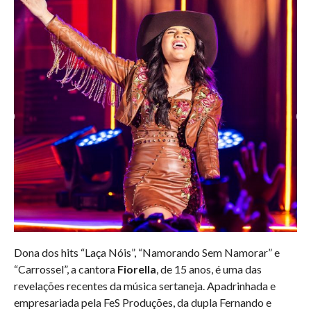
Dona dos hits “Laça Nóis”, “Namorando Sem Namorar” e
“Carrossel”, a cantora
Fiorella
, de 15 anos,
é uma das
revelações recentes da música sertaneja. Apadrinhada e
empresariada pela FeS Produções, da dupla Fernando e