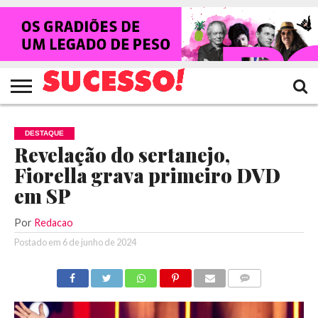
HOME
NOTÍCIAS
SHOWS
ENTREVISTAS
CLIQUES
RANKING
TV
REVISTA
CROWLEY
SUCESSO!
SUCESSO!
DESTAQUE
Revelação do sertanejo,
Fiorella grava primeiro DVD
em SP
Por
Redacao
Postado em
6 de junho de 2024
COMENTÁRIOS