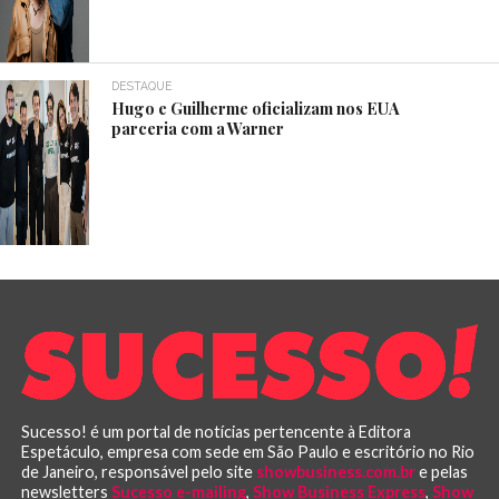
DESTAQUE
Hugo e Guilherme oficializam nos EUA
parceria com a Warner
Sucesso! é um portal de notícias pertencente à Editora
Espetáculo, empresa com sede em São Paulo e escritório no Rio
de Janeiro, responsável pelo site
showbusiness.com.br
e pelas
newsletters
Sucesso e-mailing
,
Show Business Express
,
Show