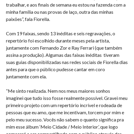
trabalhar, e aos finais de semana eu estou na fazenda com a
minha família ou nas provas de laço, outra das minhas
paixões”, fala Fiorella.
Com 19 faixas, sendo 13 inéditas e seis regravações, o
repertório foi escolhido durante meses pela artista,
juntamente com Fernando Zor e Ray Ferrari (que também
assina a produção). Algumas das faixas inéditas tiveram
suas guias disponibilizadas nas redes sociais de Fiorella dias
antes para que o público pudesse cantar em coro
juntamente com ela.
“Me sinto realizada. Nem nos meus maiores sonhos
imaginei que tudo isso fosse realmente possível. Gravei meu
primeiro projeto com um repertório incrível e rodeada de
pessoas que eu amo, que me incentivam, torcem por mim e
pelo meu sucesso. Vocês não sabem o quanto significa pra
mim esse álbum ‘Meio Cidade / Meio Interior’, que logo
começará a ser compartilhado com o público através das