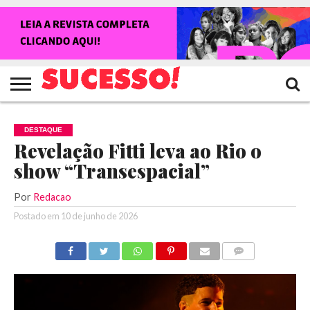
HOME
NOTÍCIAS
SHOWS
ENTREVISTAS
CLIQUES
RANKING
TV
REVISTA
CROWLEY
SUCESSO!
SUCESSO!
DESTAQUE
Revelação Fitti leva ao Rio o
show “Transespacial”
Por
Redacao
Postado em
10 de junho de 2026
COMENTÁRIOS