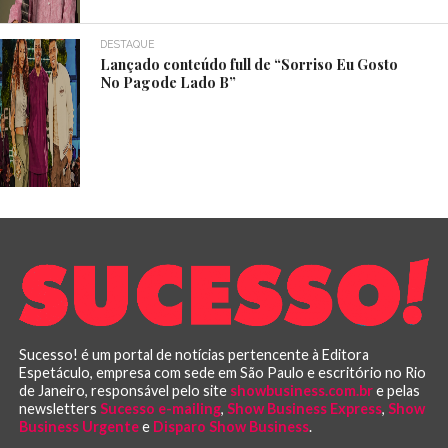
DESTAQUE
Lançado conteúdo full de “Sorriso Eu Gosto
No Pagode Lado B”
Sucesso! é um portal de notícias pertencente à Editora
Espetáculo, empresa com sede em São Paulo e escritório no Rio
de Janeiro, responsável pelo site
showbusiness.com.br
e pelas
newsletters
Sucesso e-mailing
,
Show Business Express
,
Show
Business Urgente
e
Disparo Show Business
.