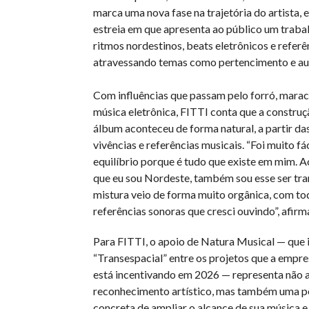
marca uma nova fase na trajetória do artista,
estreia em que apresenta ao público um traba
ritmos nordestinos, beats eletrônicos e referên
atravessando temas como pertencimento e a
Com influências que passam pelo forró, marac
música eletrônica, FITTI conta que a constru
álbum aconteceu de forma natural, a partir da
vivências e referências musicais. “Foi muito fá
equilíbrio porque é tudo que existe em mim.
que eu sou Nordeste, também sou esse ser tra
mistura veio de forma muito orgânica, com to
referências sonoras que cresci ouvindo”, afirma
Para FITTI, o apoio de Natura Musical — que i
“Transespacial” entre os projetos que a empr
está incentivando em 2026 — representa não
reconhecimento artístico, mas também uma p
concreta de ampliar o alcance de sua música e 