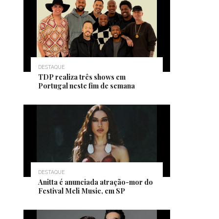
DESTAQUE
TDP realiza três shows em
Portugal neste fim de semana
DESTAQUE
Anitta é anunciada atração-mor do
Festival Meli Music, em SP