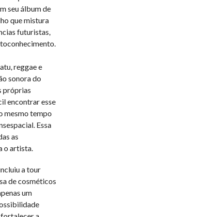
 em seu álbum de
lho que mistura
cias futuristas,
utoconhecimento.
atu, reggae e
ção sonora do
s próprias
cil encontrar esse
 Ao mesmo tempo
nsespacial. Essa
das as
 o artista.
ncluiu a tour
esa de cosméticos
 apenas um
ossibilidade
fortalecer a