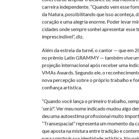
carreira independente. “Quando vem esse fom
da Natura, possibilitando que isso aconteça, 
coração e uma alegria enorme. Poder levar mi
cidades onde sempre sonhei apresentar esse t
imprescindível”, diz.
Além da estreia da turnê, o cantor — que em 20
no prêmio Latin GRAMMY — também vive u
projeção internacional após receber uma indic
VMAs Awards. Segundo ele, o reconheciment
nova percepção sobre o próprio trabalho e fo
confiança artística.
“Quando você lança o primeiro trabalho, semp
‘será?’. Ver meu nome indicado mudou algo de
deu uma autoestima profissional muito importa
“Transespacial” representa um momento da ca
que aposta na mistura entre tradição e cont
para construir sua identidade artística. No palc