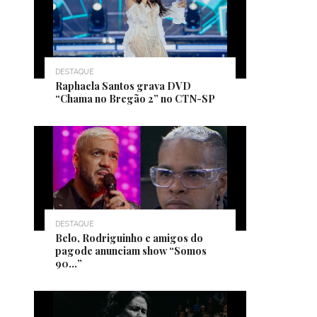
DESTAQUE
Raphaela Santos grava DVD
“Chama no Bregão 2” no CTN-SP
DESTAQUE
Belo, Rodriguinho e amigos do
pagode anunciam show “Somos
90…”