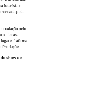
a futurista e
a marcada pela
 circulação pelo
rasileiras.
lugares”, afirma
vo Produções.
t do show de