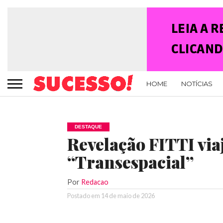
HOME
NOTÍCIAS
DESTAQUE
Revelação FITTI viaj
“Transespacial”
Por
Redacao
Postado em
14 de maio de 2026