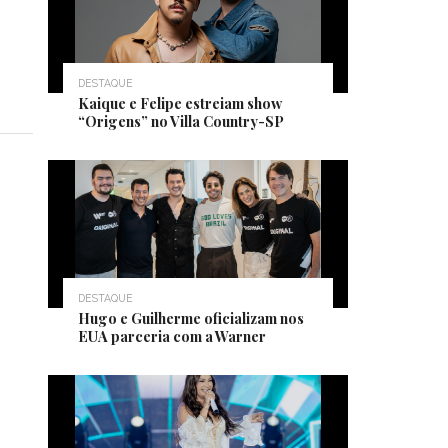
DESTAQUE
Kaique e Felipe estreiam show
“Origens” no Villa Country-SP
DESTAQUE
Hugo e Guilherme oficializam nos
EUA parceria com a Warner