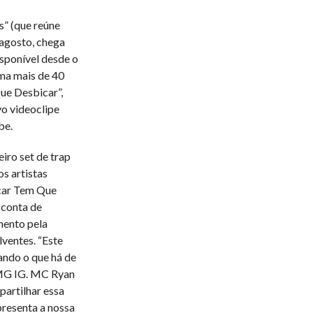
s” (que reúne
 agosto, chega
isponível desde o
oma mais de 40
ue Desbicar”,
vo videoclipe
be.
iro set de trap
os artistas
ncar Tem Que
 conta de
mento pela
lventes. “Este
ando o que há de
 MG IG. MC Ryan
artilhar essa
resenta a nossa