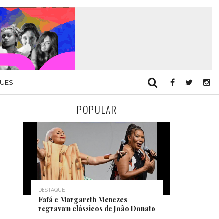
QUES
POPULAR
DESTAQUE
Fafá e Margareth Menezes
regravam clássicos de João Donato