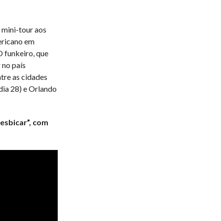
mini-tour aos
ericano em
O funkeiro, que
 no país
tre as cidades
dia 28) e Orlando
esbicar”, com