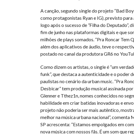
A canção, segundo single do projeto “Bad Boy
como protagonistas Ryan e IG), previsto para
logo após o sucesso de
“
Filha do Deputado”, d
fim de junho nas plataformas digitais e que s
milhões de plays somados. “Pra Roncar Tem Q
além dos aplicativos de áudio, teve o respecti
postado no canal da produtora GR6 no YouTu
Como dizem os artistas, o single é “um verdade
funk”, que destaca a autenticidade e o poder d
paulistas no cenário da urban music. “Pra Ro
Desbicar” tem produção musical assinada por
Glenner e Tthez1n, nomes conhecidos no seg
habilidade em criar batidas inovadoras e envo
projeto não poderia ser mais autêntico, mostr
melhor na música urbana nacional”, comenta
SP acrescenta: “Estamos empolgados em comp
nova música com nossos fãs. É um som que rep