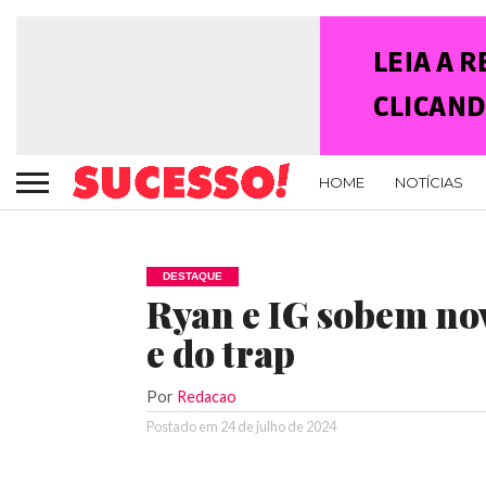
HOME
NOTÍCIAS
DESTAQUE
Ryan e IG sobem nov
e do trap
Por
Redacao
Postado em
24 de julho de 2024