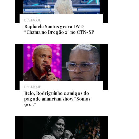
DESTAQUE
Raphaela Santos grava DVD
“Chama no Bregão 2” no CTN-SP
DESTAQUE
Belo, Rodriguinho e amigos do
pagode anunciam show “Somos
90…”