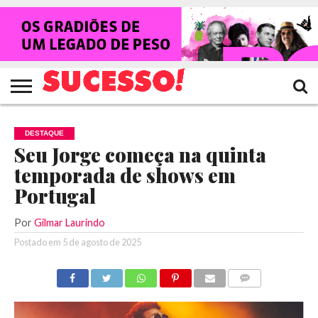
HOME
NOTÍCIAS
SHOWS
ENTREVISTAS
CLIQUES
RANKING
TV
REVISTA
CROWLEY
SUCESSO!
SUCESSO!
DESTAQUE
Seu Jorge começa na quinta
temporada de shows em
Portugal
Por
Gilmar Laurindo
Postado em
5 de agosto de 2025
COMENTÁRIOS