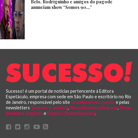
Belo, Rodriguinho e amigos do pagode
anunciam show “Somos 90…”
Sucesso! é um portal de notícias pertencente à Editora
Espetáculo, empresa com sede em São Paulo e escritório no Rio
de Janeiro, responsável pelo site
showbusiness.com.br
e pelas
newsletters
Sucesso e-mailing
,
Show Business Express
,
Show
Business Urgente
e
Disparo Show Business
.