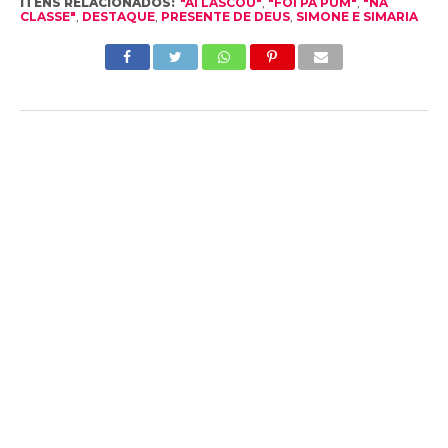
ITENS RELACIONADOS:
"AÍ LASCOU"
,
"FOI PA PUM"
,
"NA
CLASSE"
,
DESTAQUE
,
PRESENTE DE DEUS
,
SIMONE E SIMARIA