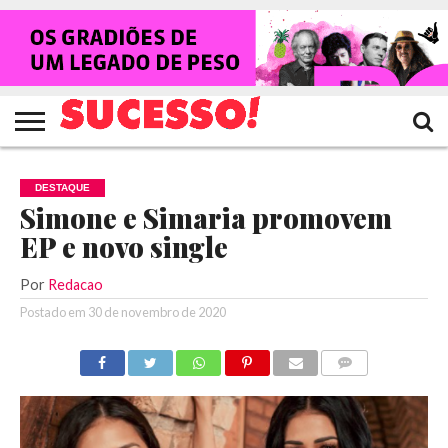
HOME
NOTÍCIAS
SHOWS
ENTREVISTAS
CLIQUES
RANKING
TV
REVISTA
CROWLEY
SUCESSO!
SUCESSO!
DESTAQUE
Simone e Simaria promovem
EP e novo single
Por
Redacao
Postado em
30 de novembro de 2020
COMENTÁRIOS