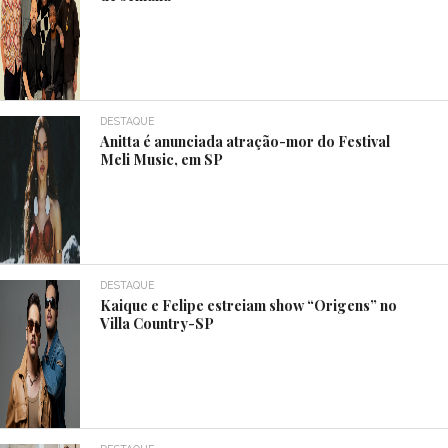
DESTAQUE
Anitta é anunciada atração-mor do Festival
Meli Music, em SP
DESTAQUE
Kaique e Felipe estreiam show “Origens” no
Villa Country-SP