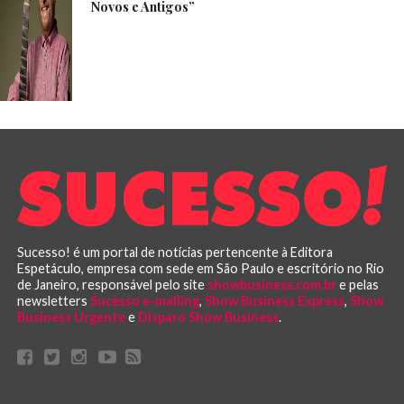
Novos e Antigos”
Sucesso! é um portal de notícias pertencente à Editora
Espetáculo, empresa com sede em São Paulo e escritório no Rio
de Janeiro, responsável pelo site
showbusiness.com.br
e pelas
newsletters
Sucesso e-mailing
,
Show Business Express
,
Show
Business Urgente
e
Disparo Show Business
.