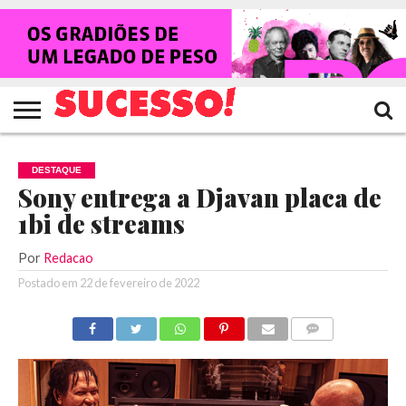
HOME
NOTÍCIAS
SHOWS
ENTREVISTAS
CLIQUES
RANKING
TV
REVISTA
CROWLEY
SUCESSO!
SUCESSO!
DESTAQUE
Sony entrega a Djavan placa de
1bi de streams
Por
Redacao
Postado em
22 de fevereiro de 2022
COMENTÁRIOS