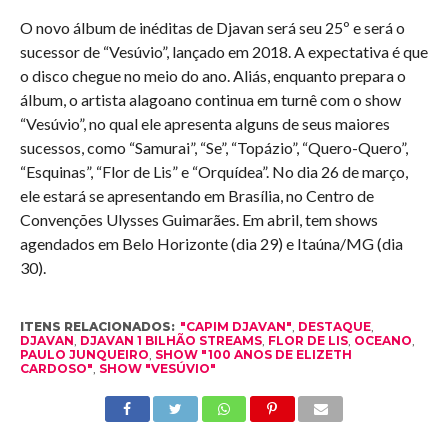
O novo álbum de inéditas de Djavan será seu 25º e será o
sucessor de “Vesúvio”, lançado em 2018. A expectativa é que
o disco chegue no meio do ano. Aliás, enquanto prepara o
álbum, o artista alagoano continua em turnê com o show
“Vesúvio”, no qual ele apresenta alguns de seus maiores
sucessos, como “Samurai”, “Se”, “Topázio”, “Quero-Quero”,
“Esquinas”, “Flor de Lis” e “Orquídea”. No dia 26 de março,
ele estará se apresentando em Brasília, no Centro de
Convenções Ulysses Guimarães. Em abril, tem shows
agendados em Belo Horizonte (dia 29) e Itaúna/MG (dia
30).
ITENS RELACIONADOS:
"CAPIM DJAVAN"
,
DESTAQUE
,
DJAVAN
,
DJAVAN 1 BILHÃO STREAMS
,
FLOR DE LIS
,
OCEANO
,
PAULO JUNQUEIRO
,
SHOW "100 ANOS DE ELIZETH
CARDOSO"
,
SHOW "VESÚVIO"