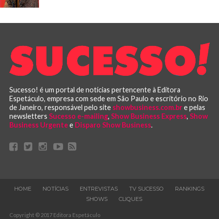
Sucesso! é um portal de notícias pertencente à Editora
Espetáculo, empresa com sede em São Paulo e escritório no Rio
de Janeiro, responsável pelo site
showbusiness.com.br
e pelas
newsletters
Sucesso e-mailing
,
Show Business Express
,
Show
Business Urgente
e
Disparo Show Business
.
HOME
NOTÍCIAS
ENTREVISTAS
TV SUCESSO
RANKINGS
SHOWS
CLIQUES
Copyright © 2017 Editora Espetáculo